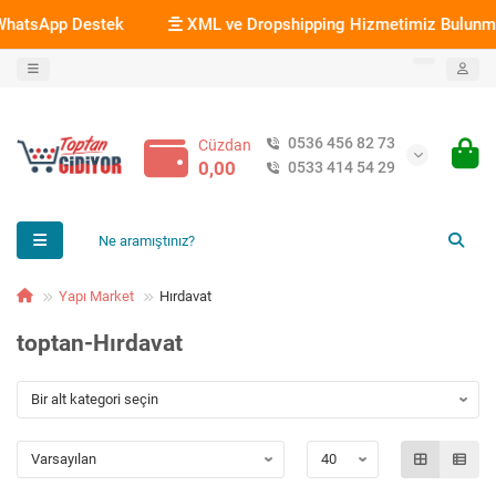
estek
XML ve Dropshipping Hizmetimiz Bulunmaktadır.
0536 456 82 73
Cüzdan
0,00
0533 414 54 29
Yapı Market
Hırdavat
toptan-Hırdavat