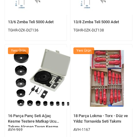
13/6 Zımba Teli 5000 Adet
13/8 Zımba Teli 5000 Adet
TGHR-OZK-DLT136
TGHR-OZK-DLT138
Yeni Ürün
Yeni Ürün
16 Parça Panç Seti Ağaç
18 Parça Lokma - Torx - Düz ve
Kesme Testere Matkap Ucu
Yıldız Tornavida Seti Takımı
Takımı Alçıpan Tavan Kesme
AVH-969
AVH-1167