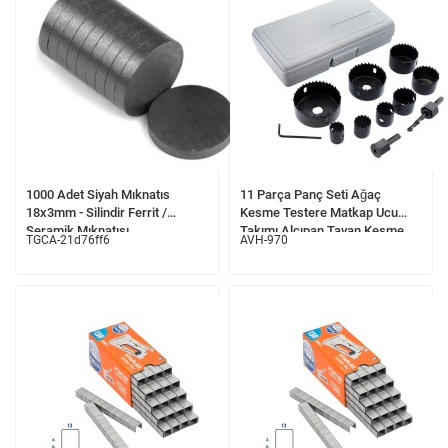
1000 Adet Siyah Mıknatıs
11 Parça Panç Seti Ağaç
18x3mm - Silindir Ferrit /
Kesme Testere Matkap Ucu
Seramik Mıknatısı
Takımı Alçıpan Tavan Kesme
TGCA-21d76ff6
AVH-970