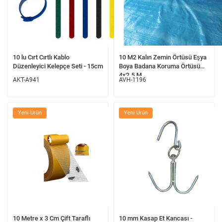
10 lu Cırt Cırtlı Kablo
10 M2 Kalın Zemin Örtüsü Eşya
Düzenleyici Kelepçe Seti - 15cm
Boya Badana Koruma Örtüsü
4x2.5 M
AKT-A941
AVH-1196
Yeni Ürün
Yeni Ürün
10 Metre x 3 Cm Çift Taraflı
10 mm Kasap Et Kancası -