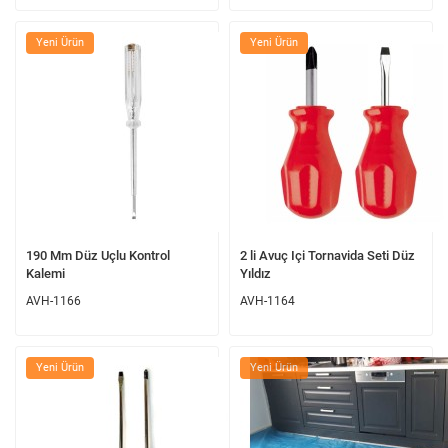
Yeni Ürün
Yeni Ürün
190 Mm Düz Uçlu Kontrol
2 li Avuç Içi Tornavida Seti Düz
Kalemi
Yıldız
AVH-1166
AVH-1164
Yeni Ürün
Yeni Ürün