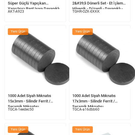
Süper Güçlü Yapışkan
2&#39;li Dönerli Set - Et İşleme -
Yapıştırıcı Bant Isıya Dayanıklı
Hijyenik - Düzenli - Dayanıklı -
AKT-A923
TGHR-OZK-EKKK
Uzun Ömürlü
Yeni Ürün
Yeni Ürün
1000 Adet Siyah Mıknatıs
1000 Adet Siyah Mıknatıs
15x3mm - Silindir Ferrit /
17x3mm - Silindir Ferrit /
Seramik Mıknatısı
Seramik Mıknatısı
TGCA-1eedec50
TGCA-a16dbb60
Yeni Ürün
Yeni Ürün