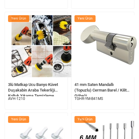
Yeni Ürün
Yeni Ürün
3lü Matkap Ucu Banyo Küvet
41 mm Saten Mandallı
Duşakabin Araba Tekerliği
(Topuzlu) Cerman Barel / Kilit
Koltuk Yıkama Temizleme
Göbeği
AVH-1210
TGHR-YM-B41MS
Fırçası Seti
Yeni Ürün
Yeni Ürün