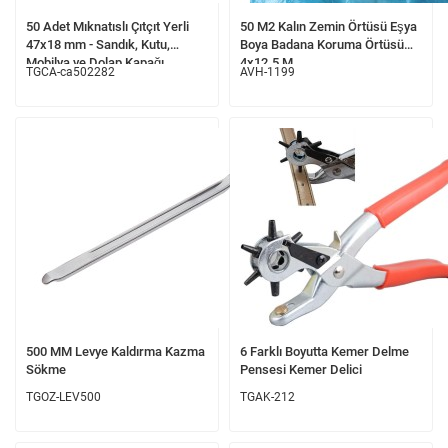
50 Adet Mıknatıslı Çıtçıt Yerli
50 M2 Kalın Zemin Örtüsü Eşya
47x18 mm - Sandık, Kutu,
Boya Badana Koruma Örtüsü
Mobilya ve Dolap Kapağı
4x12.5 M
TGCA-ca502282
AVH-1199
Manyetik Tutucu
500 MM Levye Kaldırma Kazma
6 Farklı Boyutta Kemer Delme
Sökme
Pensesi Kemer Delici
TGOZ-LEV500
TGAK-212