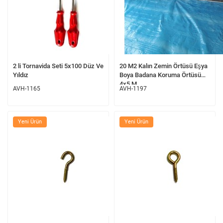
2 li Tornavida Seti 5x100 Düz Ve
20 M2 Kalın Zemin Örtüsü Eşya
Yıldız
Boya Badana Koruma Örtüsü
4x5 M
AVH-1165
AVH-1197
Yeni Ürün
Yeni Ürün