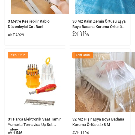
3 Metre Kesilebilir Kablo
30 M2 Kalın Zemin Örtüsü Eşya
Düzenleyici Cırt Bant
Boya Badana Koruma Örtüsü
4x7.5 M
AKT-A929
AVH-1198
Yeni Ürün
Yeni Ürün
31 Parça Elektronik Saat Tamir
32 M2 Hışır Eşya Boya Badana
Yumurta Tornavida Uç Seti
Koruma Örtüsü 4x8 M
Takımı
AVH-546
AVH-1194