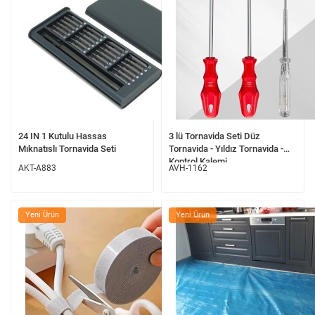
24 IN 1 Kutulu Hassas
3 lü Tornavida Seti Düz
Mıknatıslı Tornavida Seti
Tornavida - Yıldız Tornavida -
Kontrol Kalemi
AKT-A883
AVH-1162
Yeni Ürün
Yeni Ürün