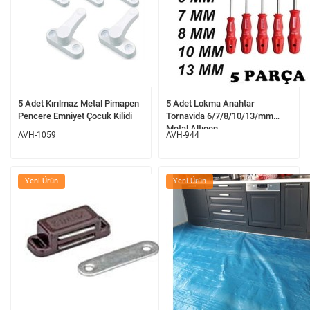
5 Adet Kırılmaz Metal Pimapen
5 Adet Lokma Anahtar
Pencere Emniyet Çocuk Kilidi
Tornavida 6/7/8/10/13/mm
Metal Altıgen
AVH-1059
AVH-944
Yeni Ürün
Yeni Ürün