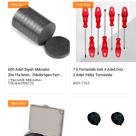
Yeni Ürün
Yeni Ürün
600 Adet Siyah Mıknatıs
7 li Tornavida Seti 4 Adet Düz -
20x15x3mm - Dikdörtgen Ferrit
3 Adet Yıldız Tornavida
/ Seramik Mıknatısı
TGCA-b2f0e122
AVH-1163
Yeni Ürün