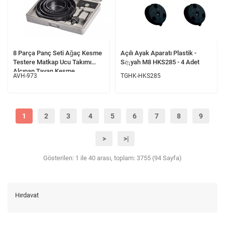
8 Parça Panç Seti Ağaç Kesme
Açılı Ayak Aparatı Plastik -
Testere Matkap Ucu Takımı
Sඈyah M8 HKS285 - 4 Adet
Alçıpan Tavan Kesme
AVH-973
TGHK-HKS285
1
2
3
4
5
6
7
8
9
>
>|
Gösterilen: 1 ile 40 arası, toplam: 3755 (94 Sayfa)
Hırdavat