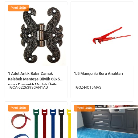
Yeni Ürün
1 Adet Antik Bakır Zamak
1.5 Manşonlu Boru Anahtarı
Kelebek Menteşe Büyük 68x53
mm - Dayanıklı Mutfak Ünite
TGCA-5226393dAN1AD
TGOZ-NO15MAS
Dolap Mobilya Sandık
Menteşesi
Yeni Ürün
Yeni Ürün