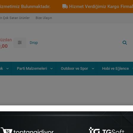
timiz Bulunmaktadır.
Hizmet Verdiğimiz Kargo Firmaları :
En Çok Satan Ürünler
Bize Ulaşın
üzdan
0,00
ık
Parti Malzemeleri
Outdoor ve Spor
Hobi ve Eğlence
i