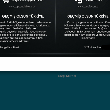
Kategoriler
ın
Bijuteri
Elektronik
esabı
Ev Yaşam
Galerisi
Hobi ve Eğlence
Kişisel Bakım ve Sağlık
 Destek
Oto Aksesuar
Ürünler
Parti Malzemeleri
Yazpı Market