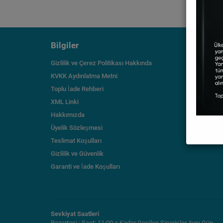
Bilgiler
Destek
Gizlilik ve Çerez Politikası Hakkında
Bize Ulaş
KVKK Aydınlatma Metni
Blog
Toplu İade Rehberi
Cüzdan H
XML Linki
Fotograf 
Hakkımızda
Markalar
Üyelik Sözleşmesi
Whatsapp
Teslimat Koşulları
İndirimli 
Gizlilik ve Güvenlik
Garanti ve İade Koşulları
Sevkiyat Saatleri
Pazartesi : Saat: 11:00 a Kadar Geçilen Siparişler Aynı Gün