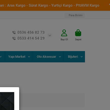
 Aras Kargo - Sürat Kargo - Yurtiçi Kargo - PttAVM Kargo
S
Para Birimi
0536 456 82 73
0533 414 54 29
Bayi Ol
Sepet
Yapı Market
Oto Aksesuar
Bijuteri