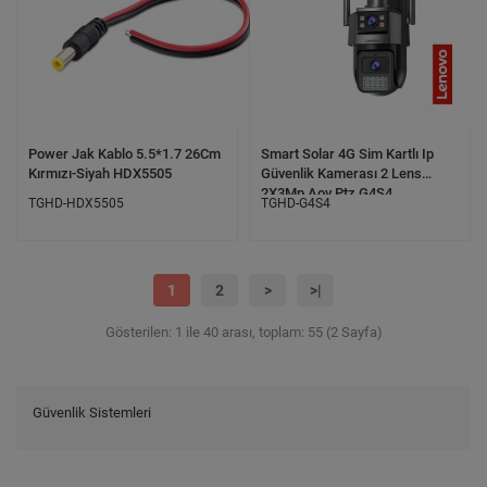
Power Jak Kablo 5.5*1.7 26Cm
Smart Solar 4G Sim Kartlı Ip
Kırmızı-Siyah HDX5505
Güvenlik Kamerası 2 Lens
2X3Mp Aov Ptz G4S4
TGHD-HDX5505
TGHD-G4S4
1
2
>
>|
Gösterilen: 1 ile 40 arası, toplam: 55 (2 Sayfa)
Güvenlik Sistemleri