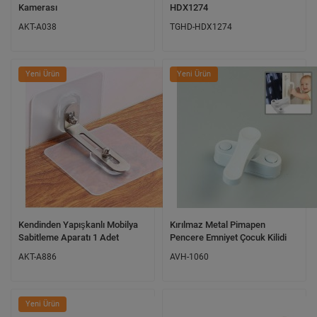
Kamerası
HDX1274
AKT-A038
TGHD-HDX1274
Yeni Ürün
Yeni Ürün
Kendinden Yapışkanlı Mobilya
Kırılmaz Metal Pimapen
Sabitleme Aparatı 1 Adet
Pencere Emniyet Çocuk Kilidi
AKT-A886
AVH-1060
Yeni Ürün