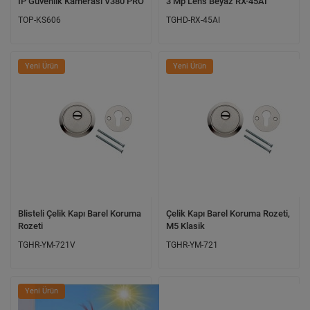
IP Güvenlik Kamerası V380 PRO
3 Mp Lens Beyaz RX-45AI
TOP-KS606
TGHD-RX-45AI
Yeni Ürün
Yeni Ürün
Blisteli Çelik Kapı Barel Koruma
Çelik Kapı Barel Koruma Rozeti,
Rozeti
M5 Klasik
TGHR-YM-721V
TGHR-YM-721
Yeni Ürün