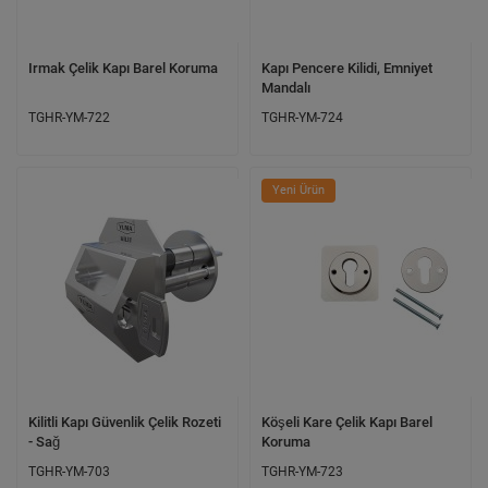
Irmak Çelik Kapı Barel Koruma
Kapı Pencere Kilidi, Emniyet
Mandalı
TGHR-YM-722
TGHR-YM-724
Yeni Ürün
Kilitli Kapı Güvenlik Çelik Rozeti
Köşeli Kare Çelik Kapı Barel
- Sağ
Koruma
TGHR-YM-703
TGHR-YM-723