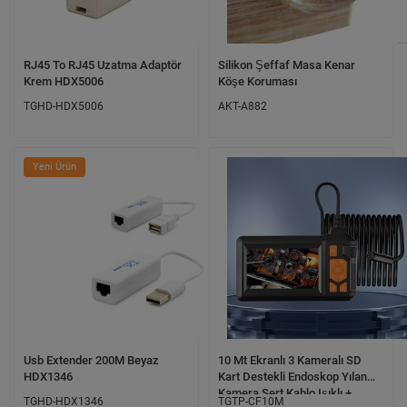
RJ45 To RJ45 Uzatma Adaptör
Silikon Şeffaf Masa Kenar
Krem HDX5006
Köşe Koruması
TGHD-HDX5006
AKT-A882
Yeni Ürün
Usb Extender 200M Beyaz
10 Mt Ekranlı 3 Kameralı SD
HDX1346
Kart Destekli Endoskop Yılan
Kamera Sert Kablo Işıklı +
TGHD-HDX1346
TGTP-CF10M