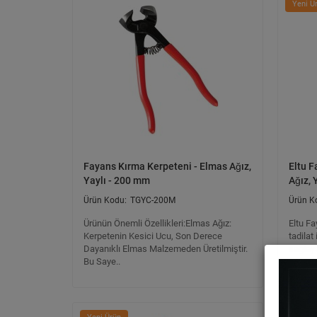
Yeni Ü
Fayans Kırma Kerpeteni - Elmas Ağız,
Eltu F
Yaylı - 200 mm
Ağız, 
TGYC-200M
Ürünün Önemli Özellikleri:Elmas Ağız:
Eltu Fa
Kerpetenin Kesici Ucu, Son Derece
tadilat
Dayanıklı Elmas Malzemeden Üretilmiştir.
sağlaya
Bu Saye..