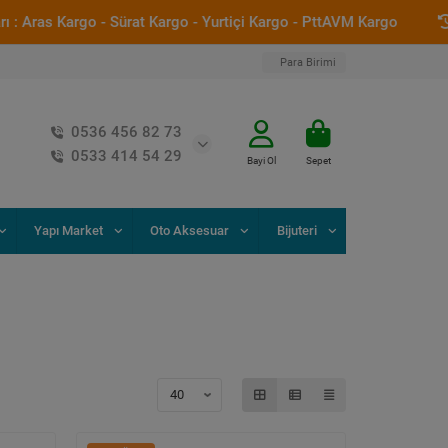
as Kargo - Sürat Kargo - Yurtiçi Kargo - PttAVM Kargo
Saat 
Para Birimi
0536 456 82 73
0533 414 54 29
Bayi Ol
Sepet
Yapı Market
Oto Aksesuar
Bijuteri