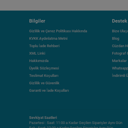
Bilgiler
Destek
Gizlilik ve Çerez Politikası Hakkında
Bize Ulaş
KVKK Aydınlatma Metni
Blog
Toplu İade Rehberi
Cüzdan H
XML Linki
Fotograf 
Hakkımızda
Markalar
Üyelik Sözleşmesi
Whatsapp
Teslimat Koşulları
İndirimli 
Gizlilik ve Güvenlik
Garanti ve İade Koşulları
Sevkiyat Saatleri
Pazartesi : Saat: 11:00 a Kadar Geçilen Siparişler Aynı Gün
Salı : Saat: 12:00 a Kadar Geçilen Siparişler Aynı Gün