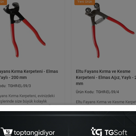
rün
Yeni Ürün
ayans Kırma Kerpeteni - Elmas
Eltu Fayans Kırma ve Kesme
Yaylı - 200 mm
Kerpeteni - Elmas Ağız, Yaylı -
mm
TGHR-EL-59/3
TGHR-EL-59/4
yans Kırma Kerpeteni, evinizdeki
 işlerinde size büyük kolaylık
Eltu Fayans Kırma ve Kesme Kerpet
cak, profesyonel bir araçtır. Özell..
fayans, seramik ve benzeri sert yüz
hassas bir şekilde kırılması ve kesi