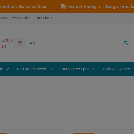
iz Bulunmaktadır.
Hizmet Verdiğimiz Kargo Firmaları : Ar
En Çok Satan Ürünler
Bize Ulaşın
üzdan
0,00
ık
Parti Malzemeleri
Outdoor ve Spor
Hobi ve Eğlence