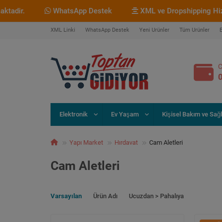
r.
WhatsApp Destek
XML ve Dropshipping Hizmetim
XML Linki
WhatsApp Destek
Yeni Ürünler
Tüm Ürünler
C
Elektronik
Ev Yaşam
Kişisel Bakım ve Sağl
Yapı Market
Hırdavat
Cam Aletleri
Cam Aletleri
Varsayılan
Ürün Adı
Ucuzdan > Pahalıya