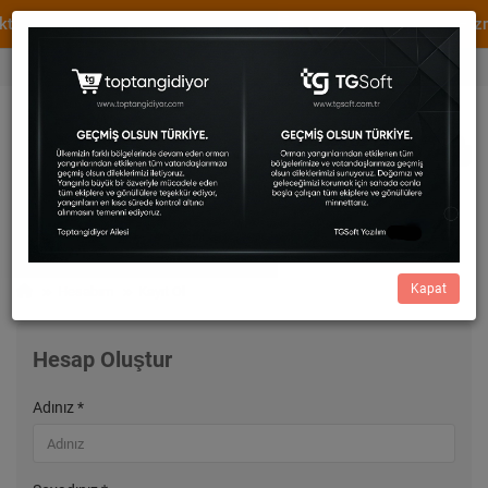
dir.
WhatsApp Destek
XML ve Dropshipping Hizmet
0536 456 82 73
Cüzdan
0,00
0533 414 54 29
Kapat
Hesabım
Kayıt Ol
Hesap Oluştur
Adınız *