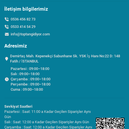
İletişim bilgilerimiz
0536 456 82 73
0533 414 54 29
info@toptangidiyor.com
Adresimiz
Demirtaş Mah. Kepenekçi Sabunhane Sk. YSK İş Hanı No:22 D: 148
Fatih / İSTANBUL
Pazartesi : 09:00–18:00
Salı : 09:00–18:00
Çarşamba : 09:00–18:00
Perşembe : 09:00–18:00
Cuma : 09:00–18:00
Sevkiyat Saatleri
Pazartesi : Saat: 11:00 a Kadar Geçilen Siparişler Aynı
Gün
Salı : Saat: 12:00 a Kadar Geçilen Siparişler Aynı Gün
Çarşamba : Saat: 12:00 a Kadar Geçilen Siparişler Aynı