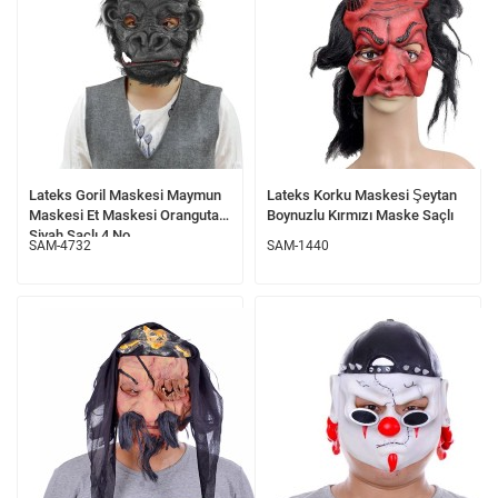
Lateks Goril Maskesi Maymun
Lateks Korku Maskesi Şeytan
Maskesi Et Maskesi Orangutan
Boynuzlu Kırmızı Maske Saçlı
Siyah Saçlı 4 No
SAM-4732
SAM-1440