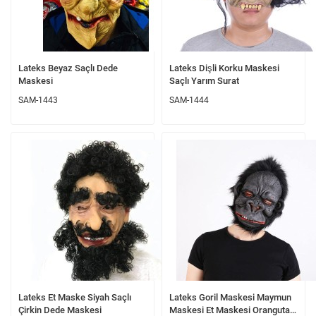
Lateks Beyaz Saçlı Dede
Lateks Dişli Korku Maskesi
Maskesi
Saçlı Yarım Surat
SAM-1443
SAM-1444
Lateks Et Maske Siyah Saçlı
Lateks Goril Maskesi Maymun
Çirkin Dede Maskesi
Maskesi Et Maskesi Orangutan