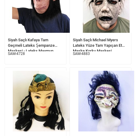
Siyah Saçlı Kafaya Tam
Siyah Saçlı Michael Myers
Geçmeli Lateks Şempanze
Lateks Yüze Tam Yapışan Et
Maskesi - Lateks Maymun
Maske Korku Maskesi
SAM-4728
SAM-4883
Orangutan Goril Maske Et
Maske