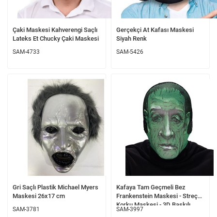
Çaki Maskesi Kahverengi Saçlı
Gerçekçi At Kafası Maskesi
Lateks Et Chucky Çaki Maskesi
Siyah Renk
SAM-4733
SAM-5426
Gri Saçlı Plastik Michael Myers
Kafaya Tam Geçmeli Bez
Maskesi 26x17 cm
Frankenstein Maskesi - Streç
Korku Maskesi - 3D Baskılı
SAM-3781
SAM-3997
Maske Model 5