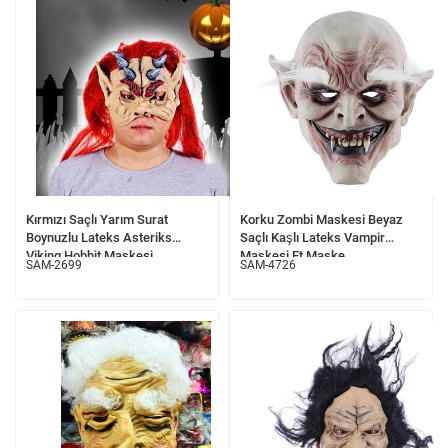
Kırmızı Saçlı Yarım Surat
Korku Zombi Maskesi Beyaz
Boynuzlu Lateks Asteriks
Saçlı Kaşlı Lateks Vampir
Viking Hobbit Maskesi
Maskesi Et Maske
SAM-2699
SAM-4726