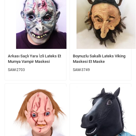
Arkası Saçlı Yara İzli Lateks Et
Boynuzlu Sakallı Lateks Viking
Mumya Vampir Maskesi
Maskesi Et Maske
SAM-2703
SAM-3749