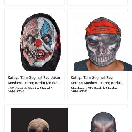
Kafaya Tam Geçmeli Bez Joker
Kafaya Tam Geçmeli Bez
Maskesi - Streç Korku Maskesi
Korsan Maskesi - Streç Korku
- 3D Baskılı Maske Model 1
Maskesi - 3D Baskılı Maske
SAM-3993
SAM-3998
Model 4