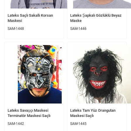
Lateks Saçlı Sakallı Korsan
Lateks Şapkalı Gözlüklü Beyaz
Maskesi
Maske
SAM-1448
SAM-1446
Lateks Savaşçı Maskesi
Lateks Tam Yüz Orangutan
Terminatör Maskesi Saçlı
Maskesi Saçlı
SAM-1442
SAM-1445