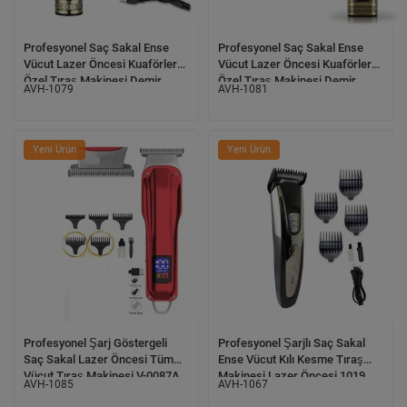
Profesyonel Saç Sakal Ense
Profesyonel Saç Sakal Ense
Vücut Lazer Öncesi Kuaförlere
Vücut Lazer Öncesi Kuaförlere
Özel Tıraş Makinesi Demir
Özel Tıraş Makinesi Demir
AVH-1079
AVH-1081
Kasa KP-2149
Kasa KP-2931
Yeni Ürün
Yeni Ürün
Profesyonel Şarj Göstergeli
Profesyonel Şarjlı Saç Sakal
Saç Sakal Lazer Öncesi Tüm
Ense Vücut Kılı Kesme Tıraş
Vücut Tıraş Makinesi V-0087A
Makinesi Lazer Öncesi 1019
AVH-1085
AVH-1067