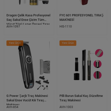
Dragon Çelik Kasa Profesyonel
FYC 601 PROFESYONEL TIRAŞ
Saç Sakal Ense Çizim Tüm
MAKİNESİ
Vücut Tüyü Lazer Öncesi Tıraş
AVH-1097
HIS-1110
Makinesi
Yeni Ürün
Yeni Ürün
G Power Şarjlı Traş Makinesi
Pilli Burun Sakal Kaş Düzeltme
Sakal Ense Vucüt Kılı Tıraş
Tıraş Makinesi
Makinası
AVH-854
AVH-1003