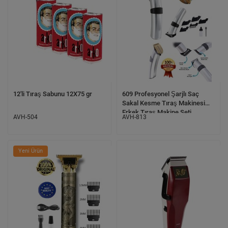
12'li Tıraş Sabunu 12X75 gr
609 Profesyonel Şarjlı Saç
Sakal Kesme Tıraş Makinesi
Erkek Tıraş Makine Seti
AVH-504
AVH-813
Yeni Ürün