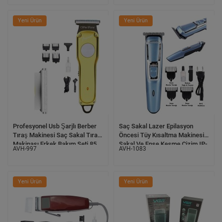
Yeni Ürün
Yeni Ürün
Profesyonel Usb Şarjlı Berber
Saç Sakal Lazer Epilasyon
Tıraş Makinesi Saç Sakal Tıraş
Öncesi Tüy Kısaltma Makinesi
Makinası Erkek Bakım Seti 85
Sakal Ve Ense Kesme Çizim IP-
AVH-997
AVH-1083
1017
Yeni Ürün
Yeni Ürün