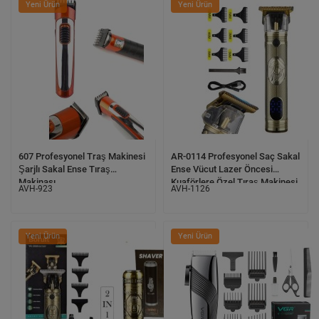
Yeni Ürün
Yeni Ürün
607 Profesyonel Traş Makinesi
AR-0114 Profesyonel Saç Sakal
Şarjlı Sakal Ense Tıraş
Ense Vücut Lazer Öncesi
Makinası
Kuaförlere Özel Tıraş Makinesi
AVH-923
AVH-1126
Demir Kasa
Yeni Ürün
Yeni Ürün