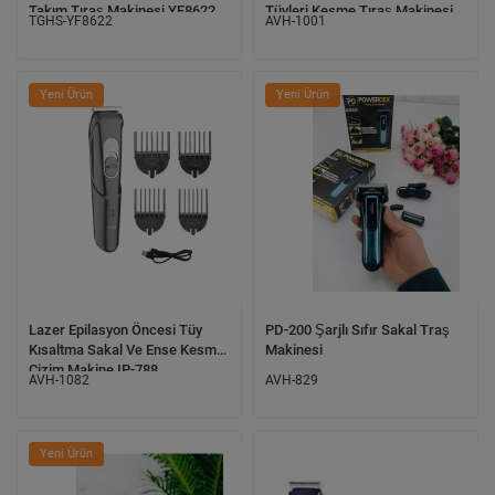
Takım Tıraş Makinesi YF8622
Tüyleri Kesme Tıraş Makinesi
TGHS-YF8622
AVH-1001
Yeni Ürün
Yeni Ürün
Lazer Epilasyon Öncesi Tüy
PD-200 Şarjlı Sıfır Sakal Traş
Kısaltma Sakal Ve Ense Kesme
Makinesi
Çizim Makine IP-788
AVH-1082
AVH-829
Yeni Ürün