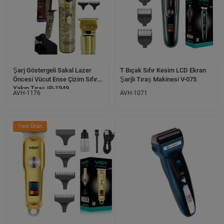
Şarj Göstergeli Sakal Lazer
T Bıçak Sıfır Kesim LCD Ekran
Öncesi Vücut Ense Çizim Sıfıra
Şarjlı Tıraş Makinesi V-075
Yakın Tıraş IP-1949
AVH-1176
AVH-1071
Yeni Ürün