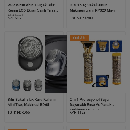
VGR V-290 Altın T Bıçak Sıfır
3 IN 1 Saç Sakal Burun
Kesim LCD Ekran Şarjlı Tıraş
Makinesi Şarjlı KP329 Mavi
Makinesi
AVH-987
TGOZ-KP329M
Yeni Ürün
Sıfır Sakal Islak Kuru Kullanım
2 In 1 Profosyonel Suya
Mini Traş Makinesi RD65
Dayanaklı Ense Ve Yanak
Makinası KP-2074
TGTK-RDRD65
AVH-1123