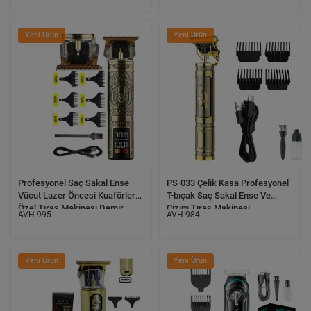
Yeni Ürün
Yeni Ürün
Profesyonel Saç Sakal Ense
PS-033 Çelik Kasa Profesyonel
Vücut Lazer Öncesi Kuaförlere
T-bıçak Saç Sakal Ense Ve
Özel Tıraş Makinesi Demir
Çizim Tıraş Makinesi
AVH-995
AVH-984
Kasa IP-0685
Yeni Ürün
Yeni Ürün