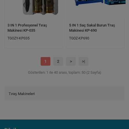
3 IN 1 Profesyonel Tıraş
5 IN 1 Saç Sakal Burun Traş
Makinesi KP-035
Makinesi KP-690
TGOZY-KP035
TGOZ-KP690
1
2
>
>|
Gösterilen: 1 ile 40 arası, toplam: 50 (2 Sayfa)
Tıraş Makineleri