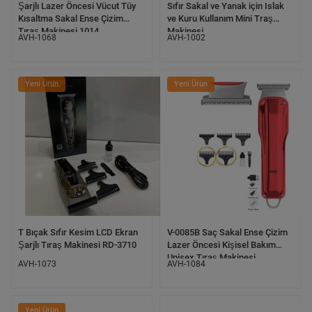
Şarjlı Lazer Öncesi Vücut Tüy
Sıfır Sakal ve Yanak için Islak
Kısaltma Sakal Ense Çizim
ve Kuru Kullanım Mini Traş
Tıraş Makinesi 1014
Makinesi
AVH-1068
AVH-1002
Yeni Ürün
Yeni Ürün
T Bıçak Sıfır Kesim LCD Ekran
V-0085B Saç Sakal Ense Çizim
Şarjlı Tıraş Makinesi RD-3710
Lazer Öncesi Kişisel Bakım
Unisex Tıraş Makinesi
AVH-1073
AVH-1084
Yeni Ürün