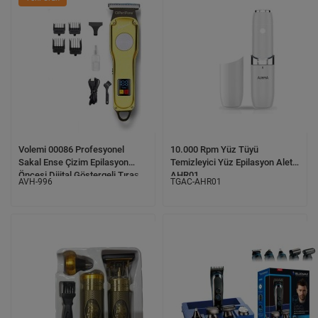
Volemi 00086 Profesyonel
10.000 Rpm Yüz Tüyü
Sakal Ense Çizim Epilasyon
Temizleyici Yüz Epilasyon Aleti
Öncesi Dijital Göstergeli Tıraş
AHR01
AVH-996
TGAC-AHR01
Makinesi