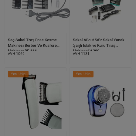
Saç Sakal Traş Ense Kesme
Sakal-Vücut Sıfır Sakal Yanak
Makinesi Berber Ve Kuaföre
Şarjlı Islak ve Kuru Tıraş
Makinası RF-666
Makinesi V-390
AVH-1069
AVH-1131
Yeni Ürün
Yeni Ürün