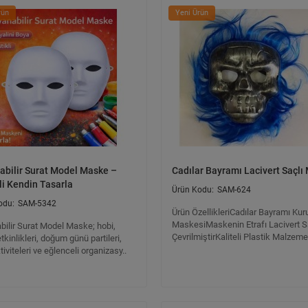
rün
Yeni Ürün
abilir Surat Model Maske –
Cadılar Bayramı Lacivert Saçlı
li Kendin Tasarla
SAM-624
SAM-5342
Ürün ÖzellikleriCadılar Bayramı Ku
MaskesiMaskenin Etrafı Lacivert S
bilir Surat Model Maske; hobi,
ÇevrilmiştirKaliteli Plastik Malzeme
tkinlikleri, doğum günü partileri,
tiviteleri ve eğlenceli organizasy..