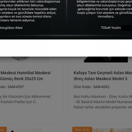
rün
Yeni Ürün
 Maskesi Hannibal Maskesi
Kafaya Tam Geçmeli Aslan Mas
 Gümüş Renk 20x25 Cm
Streç Aslan Maskesi Model 3
SAM-4597
SAM-4062
ç Bir Görünüm İçin Mükemmel
Bez Korku Maskesi - Streç Korku 
Kostüm Partisi Için Ü..
- 3D Baskılı Maske Model Numarası
Rahat nefes alınabilen polyester st
rün
Yeni Ürün