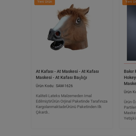
Yeni Ürün
Yeni Ü
At Kafası - At Maskesi - At Kafası
Bakır 
Maskesi - At Kafası Başlığı
Hokey
Maske
SAM-1626
Kaliteli Lateks Malzemeden Imal
EdilmiştirÜrün Orjinal Paketinde Tarafınıza
Ürün Öz
KargolanmaktadırÜrünü Paketinden Ilk
Partil
Çıkardı..
Maskes
Yetişk