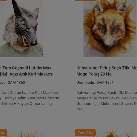
a Tam Geçmeli Lateks Mavi
Kahverengi Peluş Saçlı Tilki M
Dişli Ağzı Açık Kurt Maskesi
Mega Peluş 29 No
SAM-4863
SAM-4851
 Tam Oturan Lateks Kurt Maskesi
Kahverengi Peluş Saçlı Tilki Maske
şi Doğaya Adım Atın! Mavi Gözlerin
Mega Peluş 29 No Sevimli ve Eğlenc
 Dilinin Hikayesi Ormanların gi..
Görünüm İçin Mükemmel Seçim: 
par..
rün
Yeni Ürün