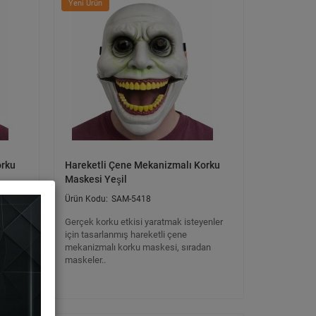
Yeni Ürün
orku
Hareketli Çene Mekanizmalı Korku
Maskesi Yeşil
SAM-5418
enler
Gerçek korku etkisi yaratmak isteyenler
için tasarlanmış hareketli çene
an
mekanizmalı korku maskesi, sıradan
maskeler..