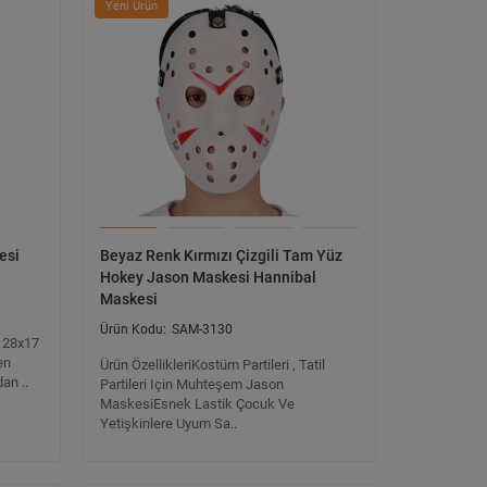
Yeni Ürün
esi
Beyaz Renk Kırmızı Çizgili Tam Yüz
Hokey Jason Maskesi Hannibal
Maskesi
SAM-3130
 28x17
en
Ürün ÖzellikleriKostüm Partileri , Tatil
an ..
Partileri Için Muhteşem Jason
MaskesiEsnek Lastik Çocuk Ve
Yetişkinlere Uyum Sa..