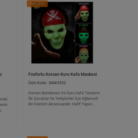
Yeni Ürün
o
Fosforlu Korsan Kuru Kafa Maskesi
SAM-5532
Korsan Bandanası Ve Kuru Kafa Tasarımı
İle Çocuklar Ve Yetişkinler İçin Eğlenceli
emalı
Bir Kostüm Aksesuarıdır. Hafif Yapısı ..
enin
,