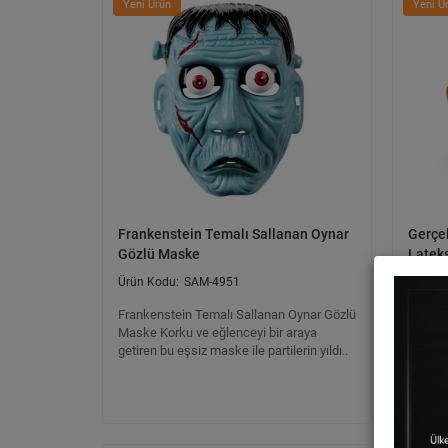
Yeni Ürün
Yeni Ü
Frankenstein Temalı Sallanan Oynar
Gerçe
Gözlü Maske
Latek
Maske
SAM-4951
Frankenstein Temalı Sallanan Oynar Gözlü
Maske Korku ve eğlenceyi bir araya
Gerçek
getiren bu eşsiz maske ile partilerin yıldı..
maskes
yapısıy
tam otu