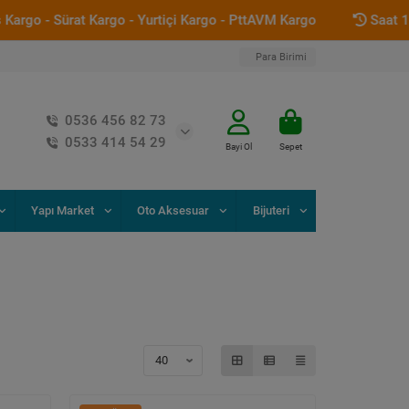
go - Yurtiçi Kargo - PttAVM Kargo
Saat 12:00 ' a Kadar Geçi
Para Birimi
0536 456 82 73
0533 414 54 29
Bayi Ol
Sepet
Yapı Market
Oto Aksesuar
Bijuteri