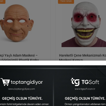
rün
Yeni Ürün
kçi Yaşlı Adam Maskesi –
Hareketli Çene Mekanizmalı K
s Görünümlü Plastik Korku
Maskesi Kırmızı
si
SAM-5417
SAM-5363
Gerçek korku etkisi yaratmak istey
için tasarlanmış hareketli çene
çi detaylara sahip yaşlı adam
mekanizmalı korku maskesi, sırad
i, lateks görünümlü plastik
maskelerden t..
la doğal bir yüz efekti sunar. Yüze
..