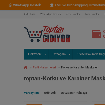
 Destek
XML ve Dropshipping Hizmetimiz Bulunmaktadır.
XML Linki
WhatsApp Destek
Yeni Ürünler
Tüm Ürünler
C
Elektronik
Ev Yaşam
Kişisel Bakım ve Sağl
Parti Malzemeleri
Korku ve Karakter Maskeleri
toptan-Korku ve Karakter Mask
Varsayılan
Ürün Adı
Ucuzdan > Pahalıya