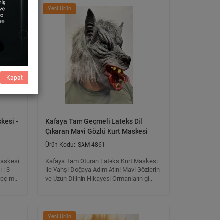
Yeni Ürün
Kapat
kesi -
Kafaya Tam Geçmeli Lateks Dil
Çıkaran Mavi Gözlü Kurt Maskesi
SAM-4861
Maskesi
Kafaya Tam Oturan Lateks Kurt Maskesi
 : 3
ile Vahşi Doğaya Adım Atın! Mavi Gözlerin
reç m..
ve Uzun Dilinin Hikayesi Ormanların gi..
Yeni Ürün