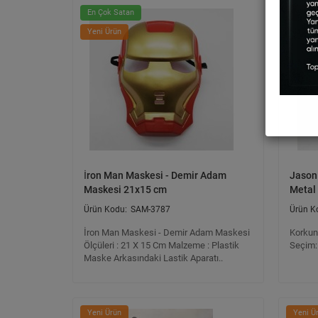
En Çok Satan
Yeni Ü
Yeni Ürün
İron Man Maskesi - Demir Adam
Jason
Maskesi 21x15 cm
Metal
SAM-3787
İron Man Maskesi - Demir Adam Maskesi
Korkun
Ölçüleri : 21 X 15 Cm Malzeme : Plastik
Seçim: 
Maske Arkasındaki Lastik Aparatı..
Yeni Ürün
Yeni Ü