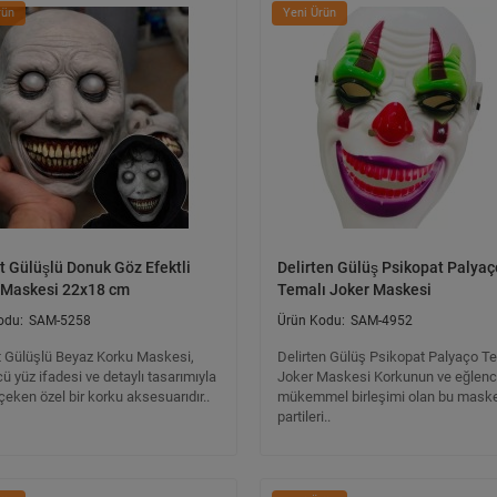
rün
Yeni Ürün
 Gülüşlü Donuk Göz Efektli
Delirten Gülüş Psikopat Palyaç
 Maskesi 22x18 cm
Temalı Joker Maskesi
SAM-5258
SAM-4952
 Gülüşlü Beyaz Korku Maskesi,
Delirten Gülüş Psikopat Palyaço T
ü yüz ifadesi ve detaylı tasarımıyla
Joker Maskesi Korkunun ve eğlenc
çeken özel bir korku aksesuarıdır..
mükemmel birleşimi olan bu maske
partileri..