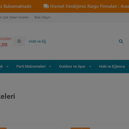
Hizmet Verdiğimiz Kargo Firmaları : Aras Kargo - Sürat Kar
En Çok Satan Ürünler
Bize Ulaşın
üzdan
0,00
ık
Parti Malzemeleri
Outdoor ve Spor
Hobi ve Eğlence
eleri