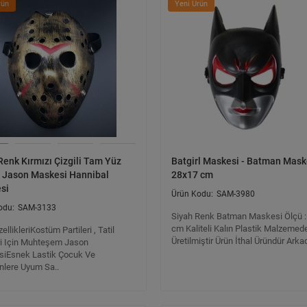
rün
Yeni Ürün
Renk Kırmızı Çizgili Tam Yüz
Batgirl Maskesi - Batman Mask
 Jason Maskesi Hannibal
28x17 cm
si
SAM-3980
SAM-3133
Siyah Renk Batman Maskesi Ölçü :
cm Kaliteli Kalın Plastik Malzemed
ellikleriKostüm Partileri , Tatil
Üretilmiştir Ürün İthal Üründür Arkad
eri Için Muhteşem Jason
iEsnek Lastik Çocuk Ve
inlere Uyum Sa..