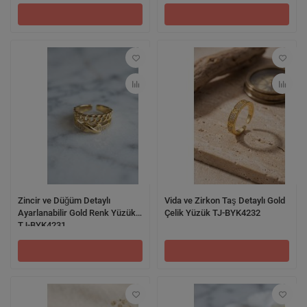
Zincir ve Düğüm Detaylı
Vida ve Zirkon Taş Detaylı Gold
Ayarlanabilir Gold Renk Yüzük
Çelik Yüzük TJ-BYK4232
TJ-BYK4231