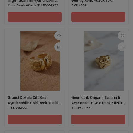
Örgü Tasarımlı Ayarlanabilir
Gümüş Renk Yüzük TJ-
Gold Renk Yüzük TJ-BYK4222
BYK4226
Granül Dokulu Çift Sıra
Geometrik Origami Tasarımlı
Ayarlanabilir Gold Renk Yüzük
Ayarlanabilir Gold Renk Yüzük
TJ-BYK4220
TJ-BYK4221