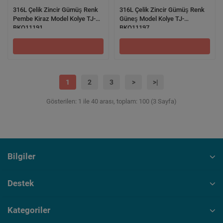
316L Çelik Zincir Gümüş Renk
316L Çelik Zincir Gümüş Renk
Pembe Kiraz Model Kolye TJ-
Güneş Model Kolye TJ-
BKO11191
BKO11197
1
2
3
>
>|
Gösterilen: 1 ile 40 arası, toplam: 100 (3 Sayfa)
Bilgiler
Destek
Kategoriler