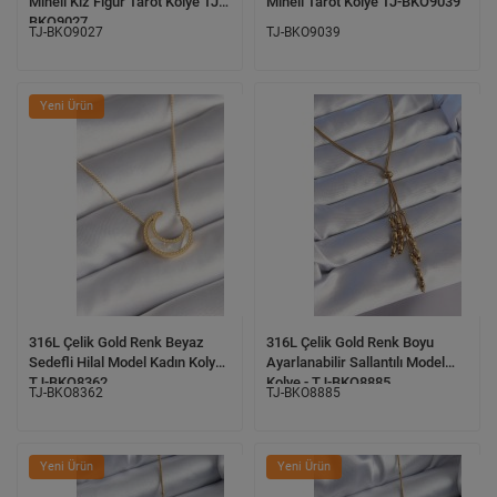
Mineli Kız Figür Tarot Kolye TJ-
Mineli Tarot Kolye TJ-BKO9039
BKO9027
TJ-BKO9027
TJ-BKO9039
Yeni Ürün
316L Çelik Gold Renk Beyaz
316L Çelik Gold Renk Boyu
Sedefli Hilal Model Kadın Kolye
Ayarlanabilir Sallantılı Model
TJ-BKO8362
Kolye - TJ-BKO8885
TJ-BKO8362
TJ-BKO8885
Yeni Ürün
Yeni Ürün