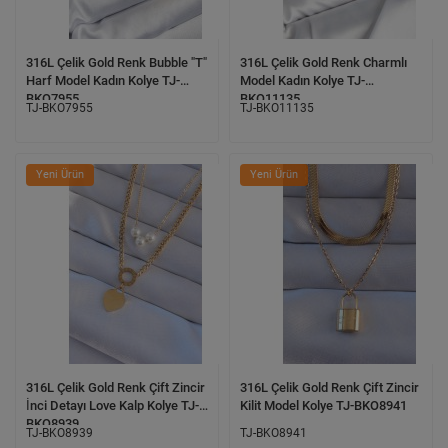
316L Çelik Gold Renk Bubble "T"
316L Çelik Gold Renk Charmlı
Harf Model Kadın Kolye TJ-
Model Kadın Kolye TJ-
BKO7955
BKO11135
TJ-BKO7955
TJ-BKO11135
Yeni Ürün
Yeni Ürün
316L Çelik Gold Renk Çift Zincir
316L Çelik Gold Renk Çift Zincir
İnci Detayı Love Kalp Kolye TJ-
Kilit Model Kolye TJ-BKO8941
BKO8939
TJ-BKO8939
TJ-BKO8941