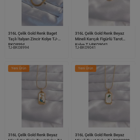
316L Çelik Gold Renk Baget
316L Çelik Gold Renk Beyaz
Taşlı İtalyan Zincir Kolye TJ-
Mineli Karışık Figürlü Tarot
BKO8994
Kolye TJ-BKO9041
TJ-BKO8994
TJ-BKO9041
Yeni Ürün
Yeni Ürün
316L Çelik Gold Renk Beyaz
316L Çelik Gold Renk Beyaz