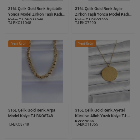
316L Çelik Gold Renk Açılabilir
316L Çelik Gold Renk Açılır
Yonca Model Zirkon Taşlı Kadın
Zirkon Taşlı Yonca Model Kadın
Kolye TJ-BKO11048
Kolye TJ-BKO7290
TJ-BKO11048
TJ-BKO7290
Yeni Ürün
Yeni Ürün
316L Çelik Gold Renk Arpa
316L Çelik Gold Renk Ayetel
Model Kolye TJ-BKO8748
Kürsi ve Allah Yazılı Kolye TJ-
BKO11055
TJ-BKO8748
TJ-BKO11055