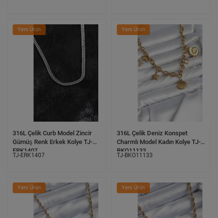
Yeni Ürün
Yeni Ürün
316L Çelik Curb Model Zincir
316L Çelik Deniz Konspet
Gümüş Renk Erkek Kolye TJ-
Charmlı Model Kadın Kolye TJ-
ERK1407
BKO11133
TJ-ERK1407
TJ-BKO11133
Yeni Ürün
Yeni Ürün