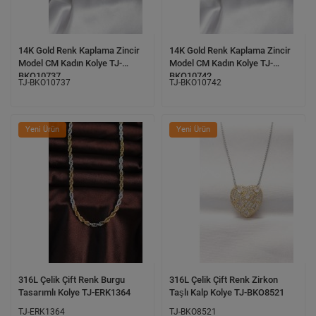
14K Gold Renk Kaplama Zincir
14K Gold Renk Kaplama Zincir
Model CM Kadın Kolye TJ-
Model CM Kadın Kolye TJ-
BKO10737
BKO10742
TJ-BKO10737
TJ-BKO10742
Yeni Ürün
Yeni Ürün
316L Çelik Çift Renk Burgu
316L Çelik Çift Renk Zirkon
Tasarımlı Kolye TJ-ERK1364
Taşlı Kalp Kolye TJ-BKO8521
TJ-ERK1364
TJ-BKO8521