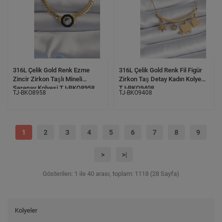
316L Çelik Gold Renk Ezme
316L Çelik Gold Renk Fil Figür
Zincir Zirkon Taşlı Mineli
Zirkon Taş Detay Kadın Kolye
Serenay Kolyesi TJ-BKO8958
TJ-BKO9408
TJ-BKO8958
TJ-BKO9408
1
2
3
4
5
6
7
8
9
>
>|
Gösterilen: 1 ile 40 arası, toplam: 1118 (28 Sayfa)
Kolyeler