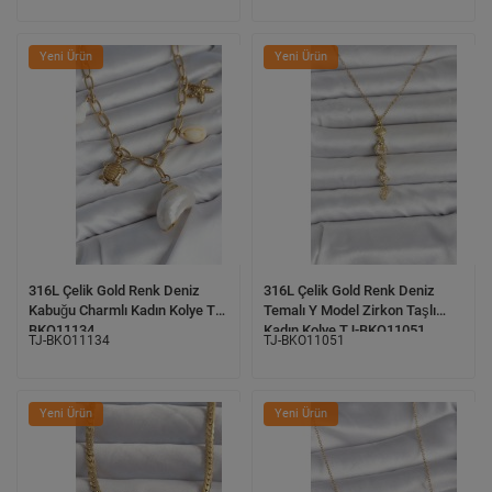
Yeni Ürün
Yeni Ürün
316L Çelik Gold Renk Deniz
316L Çelik Gold Renk Deniz
Kabuğu Charmlı Kadın Kolye TJ-
Temalı Y Model Zirkon Taşlı
BKO11134
Kadın Kolye TJ-BKO11051
TJ-BKO11134
TJ-BKO11051
Yeni Ürün
Yeni Ürün