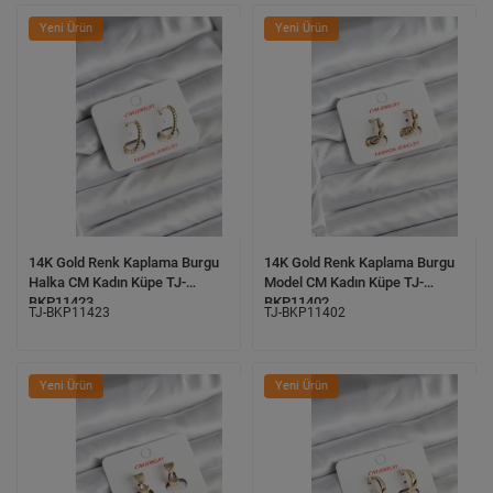
Yeni Ürün
Yeni Ürün
14K Gold Renk Kaplama Burgu
14K Gold Renk Kaplama Burgu
Halka CM Kadın Küpe TJ-
Model CM Kadın Küpe TJ-
BKP11423
BKP11402
TJ-BKP11423
TJ-BKP11402
Yeni Ürün
Yeni Ürün