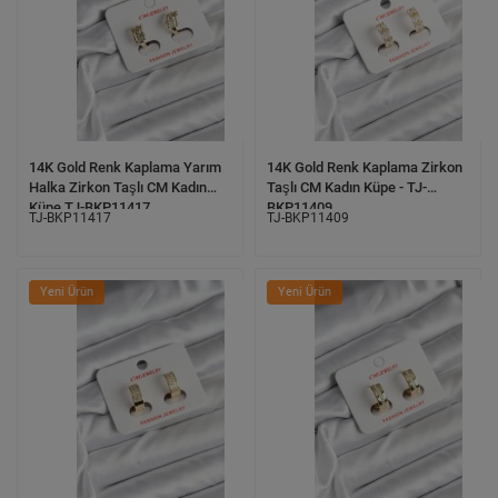
14K Gold Renk Kaplama Yarım
14K Gold Renk Kaplama Zirkon
Halka Zirkon Taşlı CM Kadın
Taşlı CM Kadın Küpe - TJ-
Küpe TJ-BKP11417
BKP11409
TJ-BKP11417
TJ-BKP11409
Yeni Ürün
Yeni Ürün