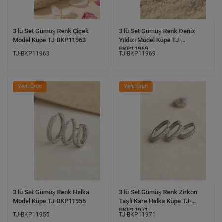
3 lü Set Gümüş Renk Çiçek
3 lü Set Gümüş Renk Deniz
Model Küpe TJ-BKP11963
Yıldızı Model Küpe TJ-
BKP11969
TJ-BKP11963
TJ-BKP11969
Yeni Ürün
Yeni Ürün
3 lü Set Gümüş Renk Halka
3 lü Set Gümüş Renk Zirkon
Model Küpe TJ-BKP11955
Taşlı Kare Halka Küpe TJ-
BKP11971
TJ-BKP11955
TJ-BKP11971