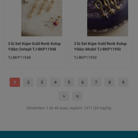
3 lü Set Küpe Gold Renk Kutup
3 lü Set Küpe Gold Renk Kutup
Yıldızı Detaylı TJ-BKP11948
Yıldızı Model TJ-BKP11950
TJ-BKP11948
TJ-BKP11950
1
2
3
4
5
6
7
8
9
>
>|
Gösterilen: 1 ile 40 arası, toplam: 1311 (33 Sayfa)