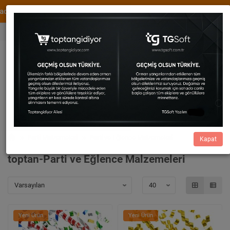
WhatsApp Destek
XML ve Dropshipping Hizmetimiz
0536 456 82 73
Cüzdan
0,00
0533 414 54 29
Parti Malzemeleri
Parti ve Eğlence Malzemeleri
Kapat
toptan-Parti ve Eğlence Malzemeleri
Yeni Ürün
Yeni Ürün