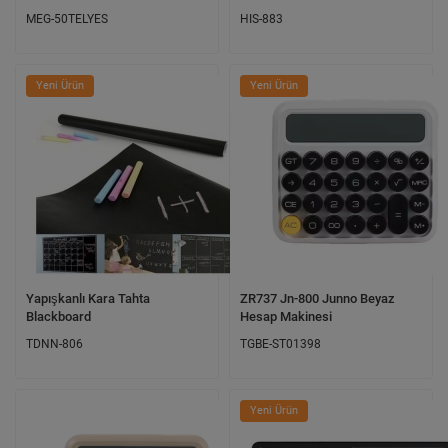
MEG-50TELYES
HIS-883
Yeni Ürün
Yeni Ürün
Yapışkanlı Kara Tahta
ZR737 Jn-800 Junno Beyaz
Blackboard
Hesap Makinesi
TDNN-806
TGBE-ST01398
Yeni Ürün