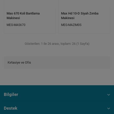
Mas 670 Koli Bantlama
Max Hd 10-D Siyah Zımba
Makinesi
Makinesi
MEG-MAS670
MEG-MAZIM0S
Gösterilen: 1 ile 26 arası, toplam: 26 (1 Sayfa)
Kırtasiye ve Ofis
Bilgiler
Destek