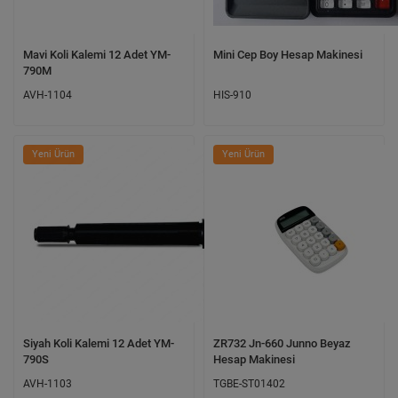
Mavi Koli Kalemi 12 Adet YM-
Mini Cep Boy Hesap Makinesi
790M
AVH-1104
HIS-910
Yeni Ürün
Yeni Ürün
Siyah Koli Kalemi 12 Adet YM-
ZR732 Jn-660 Junno Beyaz
790S
Hesap Makinesi
AVH-1103
TGBE-ST01402