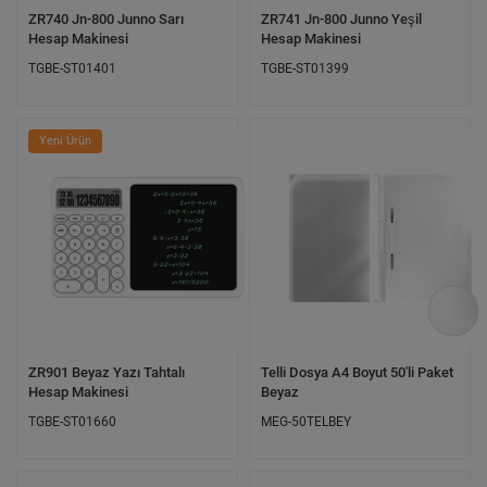
ZR740 Jn-800 Junno Sarı
ZR741 Jn-800 Junno Yeşil
Hesap Makinesi
Hesap Makinesi
TGBE-ST01401
TGBE-ST01399
Yeni Ürün
ZR901 Beyaz Yazı Tahtalı
Telli Dosya A4 Boyut 50'li Paket
Hesap Makinesi
Beyaz
TGBE-ST01660
MEG-50TELBEY