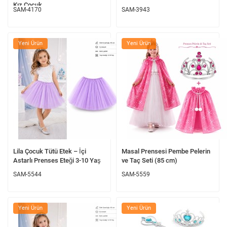
Kız Çocuk
SAM-4170
SAM-3943
Yeni Ürün
Yeni Ürün
Lila Çocuk Tütü Etek – İçi
Masal Prensesi Pembe Pelerin
Astarlı Prenses Eteği 3-10 Yaş
ve Taç Seti (85 cm)
SAM-5544
SAM-5559
Yeni Ürün
Yeni Ürün