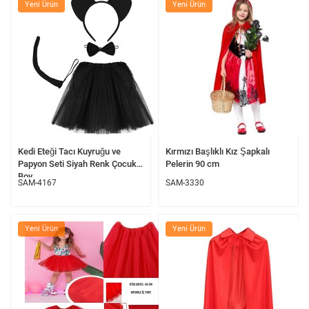
Yeni Ürün
Yeni Ürün
Kedi Eteği Tacı Kuyruğu ve
Kırmızı Başlıklı Kız Şapkalı
Papyon Seti Siyah Renk Çocuk
Pelerin 90 cm
Boy
SAM-4167
SAM-3330
Yeni Ürün
Yeni Ürün