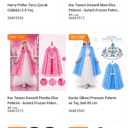
Harry Potter Tarzı Çocuk
Kar Tanesi Desenli Mavi Elsa
Cübbesi 2-4 Yaş
Pelerini - Astarlı Frozen Pelerini
85 cm
SAM-5356
SAM-5512
Yeni Ürün
Yeni Ürün
Kar Tanesi Desenli Pembe Elsa
Karlar Ülkesi Prenses Pelerin
Pelerini - Astarlı Frozen Pelerini
ve Taç Seti 85 cm
85 cm
SAM-5513
SAM-5560