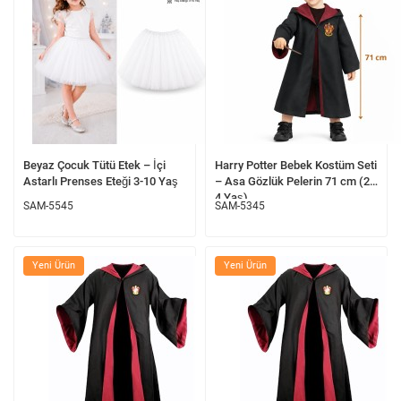
Beyaz Çocuk Tütü Etek – İçi
Harry Potter Bebek Kostüm Seti
Astarlı Prenses Eteği 3-10 Yaş
– Asa Gözlük Pelerin 71 cm (2-
4 Yaş)
SAM-5545
SAM-5345
Yeni Ürün
Yeni Ürün