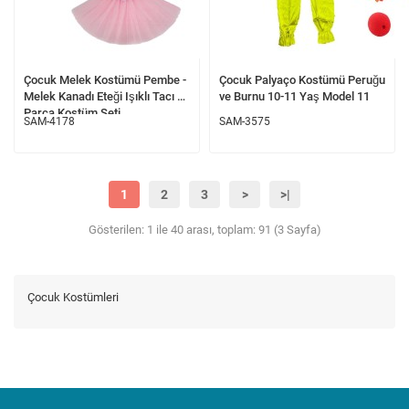
Çocuk Melek Kostümü Pembe -
Çocuk Palyaço Kostümü Peruğu
Melek Kanadı Eteği Işıklı Tacı 3
ve Burnu 10-11 Yaş Model 11
Parça Kostüm Seti
SAM-4178
SAM-3575
1
2
3
>
>|
Gösterilen: 1 ile 40 arası, toplam: 91 (3 Sayfa)
Çocuk Kostümleri