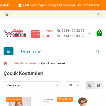
XML ve Dropshipping Hizmetimiz Bulunmaktadır.
Hizmet 
0536 456 82 73
Cüzdan
0,00
0533 414 54 29
Parti Malzemeleri
Çocuk Kostümleri
Çocuk Kostümleri
Yeni Ürün
Yeni Ürün