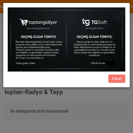
ktadir.
WhatsApp Destek
XML ve Dropshipping Hiz
0536 456 82 73
Cüzdan
0,00
0533 414 54 29
Kapat
Oto Aksesuar
Radyo & Teyp
toptan-Radyo & Teyp
Bu kategoride ürün bulunamadı.