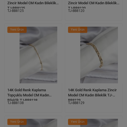
Zincir Model CM Kadın Bileklik
Zincir Model CM Kadın Bileklik
TJ-BB8125
TJ-BB8120
TJ-BB8125
TJ-BB8120
Yeni Ürün
Yeni Ürün
14K Gold Renk Kaplama
14K Gold Renk Kaplama Zincir
Topçuklu Model CM Kadın
Model CM Kadın Bileklik TJ-
Bileklik TJ-BB8138
BB8129
TJ-BB8138
TJ-BB8129
Yeni Ürün
Yeni Ürün