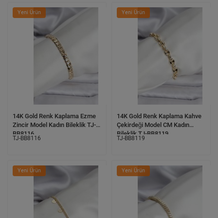
Yeni Ürün
Yeni Ürün
14K Gold Renk Kaplama Ezme
14K Gold Renk Kaplama Kahve
Zincir Model Kadın Bileklik TJ-
Çekirdeği Model CM Kadın
BB8116
Bileklik TJ-BB8119
TJ-BB8116
TJ-BB8119
Yeni Ürün
Yeni Ürün