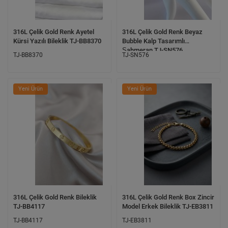
316L Çelik Gold Renk Ayetel
316L Çelik Gold Renk Beyaz
Kürsi Yazılı Bileklik TJ-BB8370
Bubble Kalp Tasarımlı
Şahmeran TJ-SN576
TJ-BB8370
TJ-SN576
Yeni Ürün
Yeni Ürün
316L Çelik Gold Renk Bileklik
316L Çelik Gold Renk Box Zincir
TJ-BB4117
Model Erkek Bileklik TJ-EB3811
TJ-BB4117
TJ-EB3811