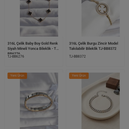
316L Çelik Baby Boy Gold Renk
316L Çelik Burgu Zincir Model
Siyah Mineli Yonca Bileklik - TJ-
Takılabilir Bileklik TJ-BB8372
BB6276
TJ-BB6276
TJ-BB8372
Yeni Ürün
Yeni Ürün