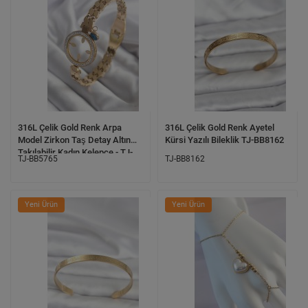
316L Çelik Gold Renk Arpa
316L Çelik Gold Renk Ayetel
Model Zirkon Taş Detay Altın
Kürsi Yazılı Bileklik TJ-BB8162
Takılabilir Kadın Kelepçe - TJ-
TJ-BB5765
TJ-BB8162
BB5765
Yeni Ürün
Yeni Ürün