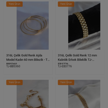
Yeni Ürün
Yeni Ürün
316L Çelik Gold Renk Ajda
316L Çelik Gold Renk 12 mm
Model Kadın 60 mm Bilezik - TJ-
Kalınlık Erkek Bileklik TJ-
BB5360
EB3776
TJ-BB5360
TJ-EB3776
Yeni Ürün
Yeni Ürün