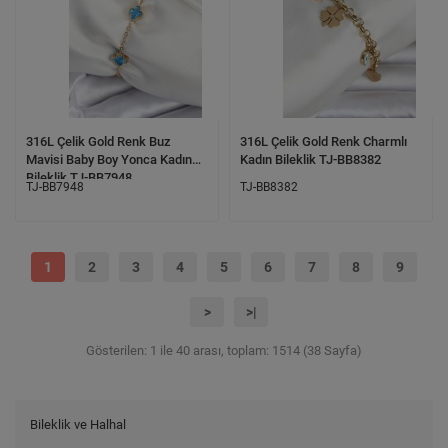
316L Çelik Gold Renk Buz
316L Çelik Gold Renk Charmlı
Mavisi Baby Boy Yonca Kadın
Kadın Bileklik TJ-BB8382
Bileklik TJ-BB7948
TJ-BB7948
TJ-BB8382
1
2
3
4
5
6
7
8
9
>
>|
Gösterilen: 1 ile 40 arası, toplam: 1514 (38 Sayfa)
Bileklik ve Halhal