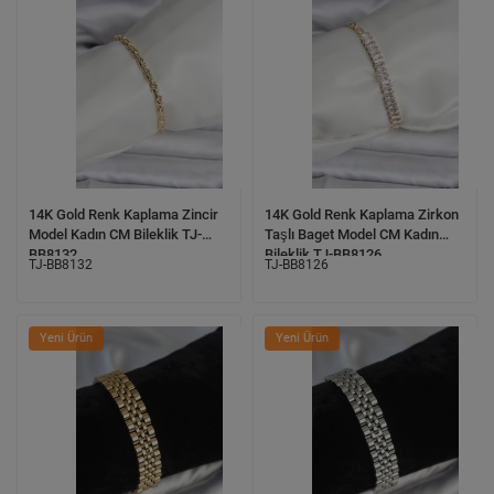
14K Gold Renk Kaplama Zincir
14K Gold Renk Kaplama Zirkon
Model Kadın CM Bileklik TJ-
Taşlı Baget Model CM Kadın
BB8132
Bileklik TJ-BB8126
TJ-BB8132
TJ-BB8126
Yeni Ürün
Yeni Ürün