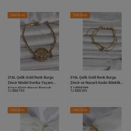
Yeni Ürün
Yeni Ürün
316L Çelik Gold Renk Burgu
316L Çelik Gold Renk Burgu
Zincir Model Dorika Yaşam
Zincir ve Nazarlı Kadın Bileklik
Ağacı Figür Nazar Boncuk
TJ-BB8389
TJ-BB6784
TJ-BB8389
Detay Kadın Bileklik TJ-BB6784
Yeni Ürün
Yeni Ürün