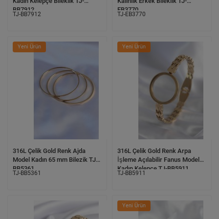
Kadın Kelepçe Bileklik TJ-
Kalınlık Erkek Bileklik TJ-
BB7912
EB3770
TJ-BB7912
TJ-EB3770
Yeni Ürün
Yeni Ürün
316L Çelik Gold Renk Ajda
316L Çelik Gold Renk Arpa
Model Kadın 65 mm Bilezik TJ-
İşleme Açılabilir Fanus Model
BB5361
Kadın Kelepçe TJ-BB5911
TJ-BB5361
TJ-BB5911
Yeni Ürün