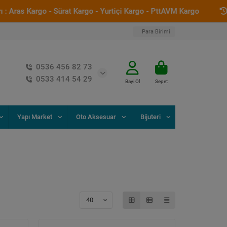
ras Kargo - Sürat Kargo - Yurtiçi Kargo - PttAVM Kargo
Saat
Para Birimi
0536 456 82 73
0533 414 54 29
Bayi Ol
Sepet
Yapı Market
Oto Aksesuar
Bijuteri