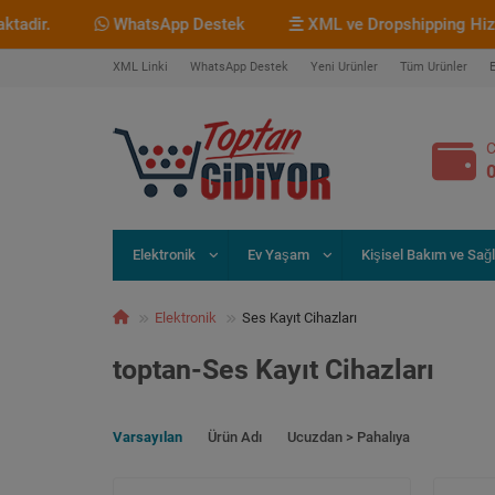
ir.
WhatsApp Destek
XML ve Dropshipping Hizmeti
XML Linki
WhatsApp Destek
Yeni Ürünler
Tüm Ürünler
C
Elektronik
Ev Yaşam
Kişisel Bakım ve Sağl
Elektronik
Ses Kayıt Cihazları
toptan-Ses Kayıt Cihazları
Varsayılan
Ürün Adı
Ucuzdan > Pahalıya