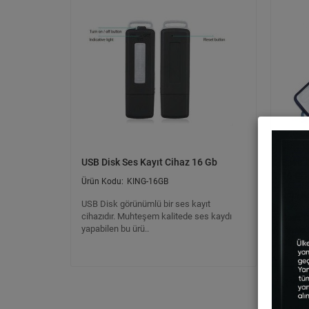
USB Disk Ses Kayıt Cihaz 16 Gb
Sese D
16 Gb
KING-16GB
USB Disk görünümlü bir ses kayıt
cihazıdır. Muhteşem kalitede ses kaydı
Sese D
yapabilen bu ürü..
Cihazı
Db Ve 