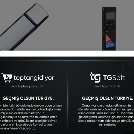
uyarlı USB Şeklinde Ses Kayıt
HS-30 32 GB Dijital Ses Kayıt
TGKNG-HS3032GB
KING-16GBSES
Kolay Kullanım Yüksek Ses Kayıt Ka
32 Gb Hafızalı ince Ve Kompakt Boy
uyarlı Usb Şeklinde Ses Kayıt
Son Derece Hafif Ve Taşınabilir..
 16 Gb Ortamdaki Ses Seviyesi 40
Üzerindeyse Cihaz Ses Kaydına B..
Gösterilen: 1 ile 4 arası, toplam: 4 (1 Sayfa)