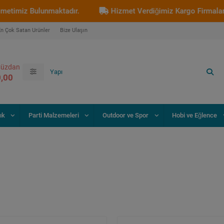
miz Bulunmaktadır.
Hizmet Verdiğimiz Kargo Firmaları : A
En Çok Satan Ürünler
Bize Ulaşın
üzdan
0,00
ık
Parti Malzemeleri
Outdoor ve Spor
Hobi ve Eğlence