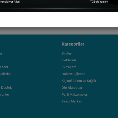
Kategoriler
ın
Bijuteri
Elektronik
esabı
Ev Yaşam
Galerisi
Hobi ve Eğlence
Kişisel Bakım ve Sağlık
 Destek
Oto Aksesuar
Ürünler
Parti Malzemeleri
Yazpı Market