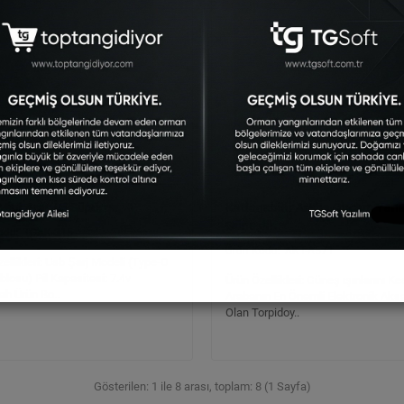
rün
Yeni Ürün
 Mini Araç İçi Süpürge
Katlanabilir Araba Öncam Yansı
Güneşlik
TGAK-315
AKT-A571
ellikleri: Usb Şarj Modeli (Type-C
blosu) Pil Kapasitesi: 7.4v
Ürün Özellikleri: Güneş ışınlarını Ke
h Ürün Bo..
Arabanın En Önemli Elektronik Aks
Olan Torpidoy..
Gösterilen: 1 ile 8 arası, toplam: 8 (1 Sayfa)