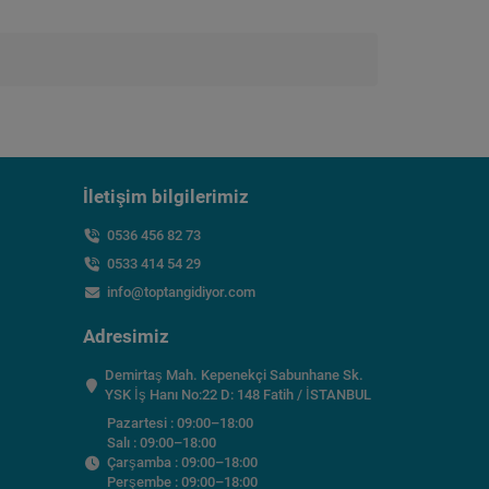
İletişim bilgilerimiz
0536 456 82 73
0533 414 54 29
info@toptangidiyor.com
Adresimiz
Demirtaş Mah. Kepenekçi Sabunhane Sk.
YSK İş Hanı No:22 D: 148 Fatih / İSTANBUL
Pazartesi : 09:00–18:00
Salı : 09:00–18:00
Çarşamba : 09:00–18:00
Perşembe : 09:00–18:00