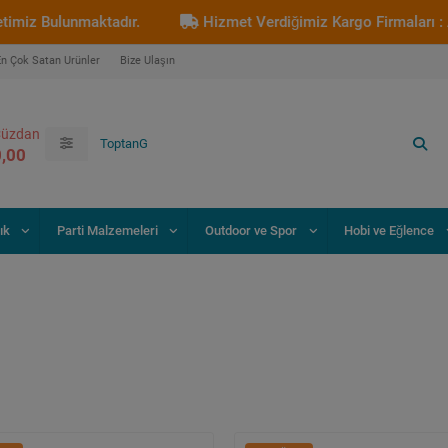
ulunmaktadır.
Hizmet Verdiğimiz Kargo Firmaları : Aras Ka
En Çok Satan Ürünler
Bize Ulaşın
üzdan
0,00
ık
Parti Malzemeleri
Outdoor ve Spor
Hobi ve Eğlence