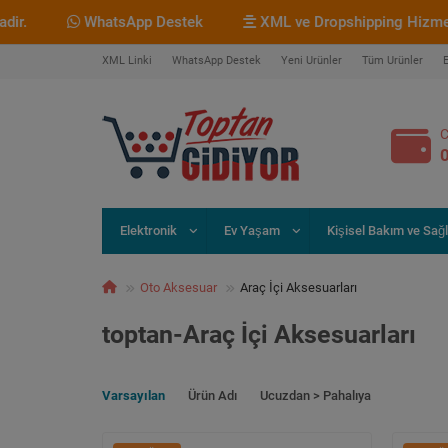
WhatsApp Destek
XML ve Dropshipping Hizmetimiz B
XML Linki
WhatsApp Destek
Yeni Ürünler
Tüm Ürünler
C
Elektronik
Ev Yaşam
Kişisel Bakım ve Sağl
Oto Aksesuar
Araç İçi Aksesuarları
toptan-Araç İçi Aksesuarları
Varsayılan
Ürün Adı
Ucuzdan > Pahalıya