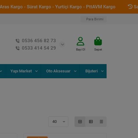
rgo - Sürat Kargo - Yurtiçi Kargo - PttAVM Kargo
Saat 12:0
Para Birimi
0536 456 82 73
0533 414 54 29
Bayi Ol
Sepet
Yapı Market
Oto Aksesuar
Bijuteri