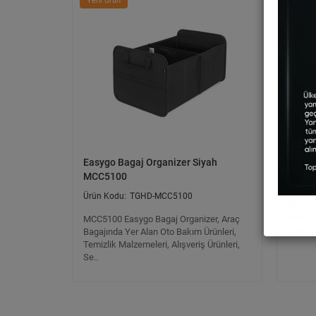
Yeni Ürün
Yeni Ü
Easygo Bagaj Organizer Siyah
Şarjlı
MCC5100
TGHD-MCC5100
Ürün Öz
Veri Ka
MCC5100 Easygo Bagaj Organizer, Araç
2000ma
Bagajında Yer Alan Oto Bakım Ürünleri,
Temizlik Malzemeleri, Alışveriş Ürünleri,
Se..