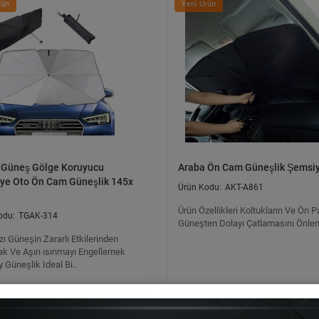
rün
Yeni Ürün
 Güneş Gölge Koruyucu
Araba Ön Cam Güneşlik Şemsi
ye Oto Ön Cam Güneşlik 145x
AKT-A861
Ürün Özellikleri Koltukların Ve Ön P
TGAK-314
Güneşten Dolayı Çatlamasını Önlem
zı Güneşin Zararlı Etkilerinden
k Ve Aşırı ısınmayı Engellemek
ly Güneşlik Ideal Bi..