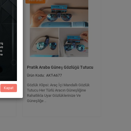
Yeni Ürün
tıcı
Pratik Araba Güneş Gözlüğü Tutucu
AKT-A677
Gözlük Klipsi: Araç İçi Mandallı Gözlük
Kapat
Tutucu Her Türlü Aracın Güneşliğine
ser .
Rahatlıkla Uyar Gözlüklerinize Ve
amı
Güneşliğe ..