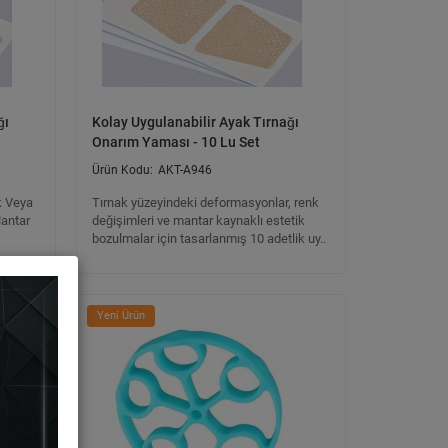
ğı
Kolay Uygulanabilir Ayak Tırnağı
Onarım Yaması - 10 Lu Set
AKT-A946
k Veya
Tırnak yüzeyindeki deformasyonlar, renk
Mantar
değişimleri ve mantar kaynaklı estetik
bozulmalar için tasarlanmış 10 adetlik uy..
Yeni Ürün