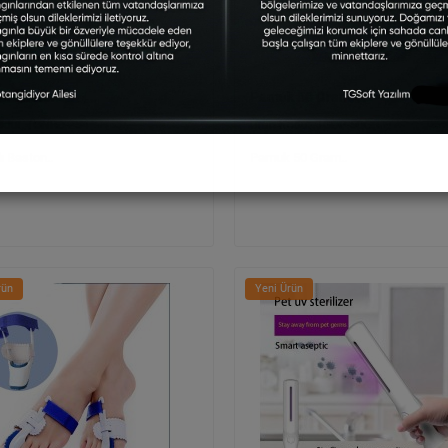
lı Baston
Pamuk 50 Gram
TGNRD-254
TGDP-50GR
ı Baston..
Pamuk 50 Gram..
rün
Yeni Ürün