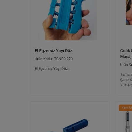
El Egzersiz Yayı Düz
Gıdık 
Masaj 
TGNRD-279
El Egzersiz Yayı Düz..
Tamame
Çene Al
Yüz Alt
Yeni Ü