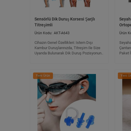
Sensörlü Dik Duruş Korsesi Şarjlı
Seyah
Titreşimli
Ortop
AKT-A643
Cihazın Genel Özellikleri: Istem Dışı
Seyahat
Kambur Duruşlarınızda, Titreşim Ile Size
Çantanı
Uyarıda Bulunarak Dik Duruş Pozisyonun..
Paket İ
Yeni Ürün
Yeni Ü