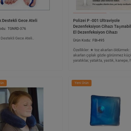
k Destekli Gece Ateli
Polizei P -001 Ultraviyole
Dezenfeksiyon Cihazı Taşınabil
TGNRD-376
El Dezenfeksiyon Cihazı
 Destekli Gece Ateli..
FBI-495
Özellikler: ★ toz akarları öldürmek: 
akarları çıplak gözle görünmez küç
yaratıklar, yatakta, yastık, kanepe, h
rün
Yeni Ürün