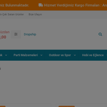
r.
Hizmet Verdiğimiz Kargo Firmaları : Aras Kargo - Sürat 
En Çok Satan Ürünler
Bize Ulaşın
üzdan
0,00
ık
Parti Malzemeleri
Outdoor ve Spor
Hobi ve Eğlence
i