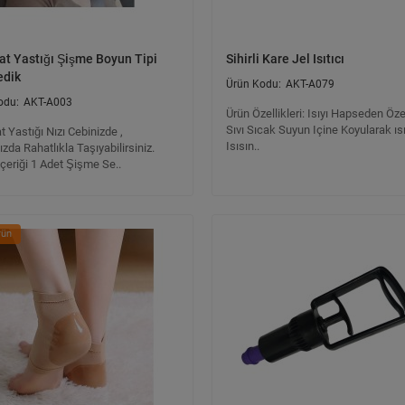
at Yastığı Şişme Boyun Tipi
Sihirli Kare Jel Isıtıcı
edik
AKT-A079
AKT-A003
Ürün Özellikleri: Isıyı Hapseden Öze
Sıvı Sıcak Suyun Içine Koyularak ısıt
 Yastığı Nızı Cebinizde ,
Isısın..
zda Rahatlıkla Taşıyabilirsiniz.
çeriği 1 Adet Şişme Se..
rün