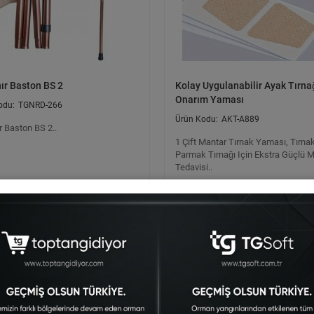
ır Baston BS 2
Kolay Uygulanabilir Ayak Tırna
Onarım Yaması
TGNRD-266
AKT-A889
r Baston BS 2..
1 Çift Mantar Tırnak Yaması, Tırna
Parmak Tırnağı Için Ekstra Güçlü 
Tedavisi..