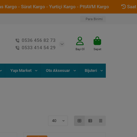
Kargo - Yurtiçi Kargo - PttAVM Kargo
Saat 12:00 ' a Kadar G
Para Birimi
0536 456 82 73
0533 414 54 29
Bayi Ol
Sepet
Yapı Market
Oto Aksesuar
Bijuteri