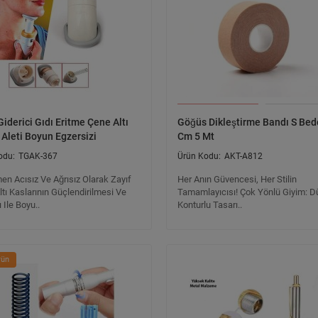
Giderici Gıdı Eritme Çene Altı
Göğüs Dikleştirme Bandı S Bed
Aleti Boyun Egzersizi
Cm 5 Mt
TGAK-367
AKT-A812
n Acısız Ve Ağrısız Olarak Zayıf
Her Anın Güvencesi, Her Stilin
tı Kaslarının Güçlendirilmesi Ve
Tamamlayıcısı! Çok Yönlü Giyim: 
ı Ile Boyu..
Konturlu Tasarı..
rün