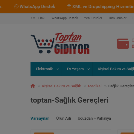
pp Destek
XML ve Dropshipping Hizmetimiz Bulunmaktadı
XML Linki
WhatsApp Destek
Yeni Ürünler
Tüm Ürünler
C
Elektronik
Ev Yaşam
Kişisel Bakım ve Sağl
Kişisel Bakım ve Sağlık
Medikal
Sağlık Gereçler
toptan-Sağlık Gereçleri
Varsayılan
Ürün Adı
Ucuzdan > Pahalıya