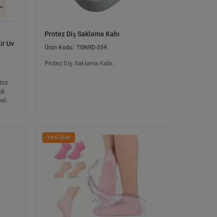
Protez Diş Saklama Kabı
ir Uv
TGNRD-359
Protez Diş Saklama Kabı..
toz
ük
al..
Yeni Ürün