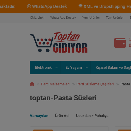
ir.
WhatsApp Destek
XML ve Dropshipping Hizmet
XML Linki
WhatsApp Destek
Yeni Ürünler
Tüm Ürünler
C
Elektronik
Ev Yaşam
Kişisel Bakım ve Sağl
Parti Malzemeleri
Parti Süsleme Çeşitleri
Pasta 
toptan-Pasta Süsleri
Varsayılan
Ürün Adı
Ucuzdan > Pahalıya