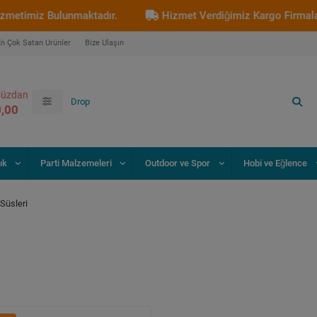
imiz Bulunmaktadır.
Hizmet Verdiğimiz Kargo Firmaları : A
En Çok Satan Ürünler
Bize Ulaşın
üzdan
0,00
ık
Parti Malzemeleri
Outdoor ve Spor
Hobi ve Eğlence
Süsleri