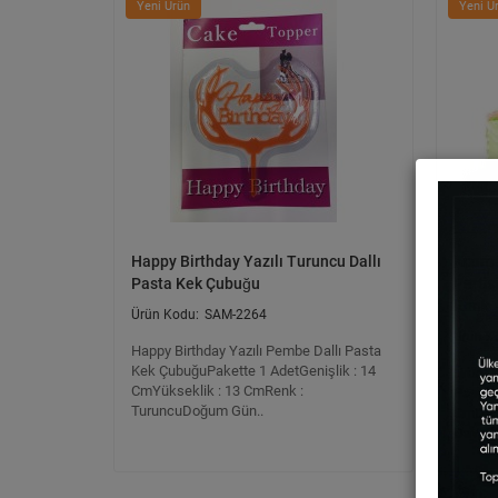
Yeni Ürün
Yeni Ü
Happy Birthday Yazılı Turuncu Dallı
Kızım
Pasta Kek Çubuğu
Partis
Renk
SAM-2264
Happy Birthday Yazılı Pembe Dallı Pasta
Kek ÇubuğuPakette 1 AdetGenişlik : 14
Ürün Öz
CmYükseklik : 13 CmRenk :
Pasta 
TuruncuDoğum Gün..
CmDoğ
Davetl