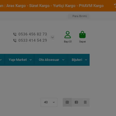
ras Kargo - Sürat Kargo - Yurtiçi Kargo - PttAVM Kargo
Saa
Para Birimi
0536 456 82 73
0533 414 54 29
Bayi Ol
Sepet
Yapı Market
Oto Aksesuar
Bijuteri