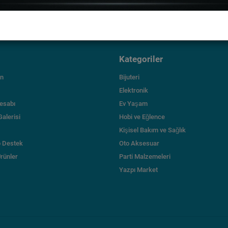
Gösterilen: 1 ile 2 arası, toplam: 2 (1 Sayfa)
Kategoriler
ın
Bijuteri
Elektronik
esabı
Ev Yaşam
Galerisi
Hobi ve Eğlence
Kişisel Bakım ve Sağlık
 Destek
Oto Aksesuar
Ürünler
Parti Malzemeleri
Yazpı Market