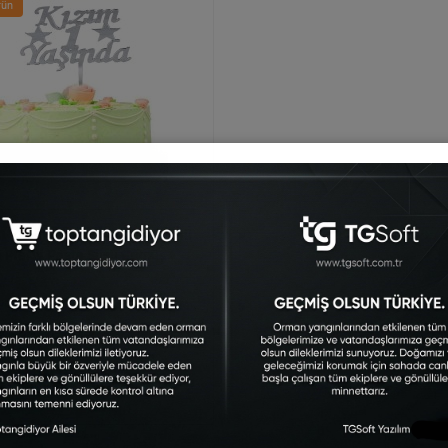
rün
 1 Yaşında İlk Yaş Doğum Günü
i Pleksi Pasta Süsü Gümüş
SAM-3085
ellikleriKızım 1 Yaşında Pleksi
SüsüÜrün Ölçüsü : 14 X 15
um Günü, Özel Gün Ve
erinizde Doğum Gü..