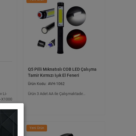
Q5 Pilli Mıknatıslı COB LED Çalışma
Tamir Kırmızı Işık El Feneri
AVH-1062
v Li-
Ürün 3 Adet AA ile Çalışmaktadır...
 -X1000
8 Saa..
Yeni Ürün