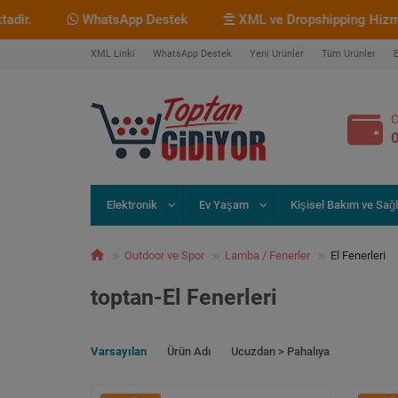
WhatsApp Destek
XML ve Dropshipping Hizmetimiz Bu
XML Linki
WhatsApp Destek
Yeni Ürünler
Tüm Ürünler
C
Elektronik
Ev Yaşam
Kişisel Bakım ve Sağl
Outdoor ve Spor
Lamba / Fenerler
El Fenerleri
toptan-El Fenerleri
Varsayılan
Ürün Adı
Ucuzdan > Pahalıya