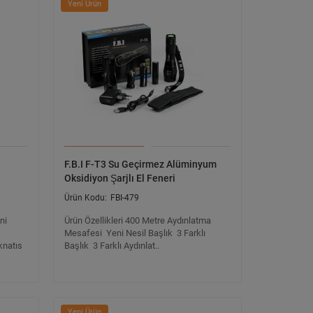
Yeni Ürün
F.B.I F-T3 Su Geçirmez Alüminyum
Oksidiyon Şarjlı El Feneri
FBI-479
ni
Ürün Özellikleri 400 Metre Aydınlatma
Mesafesi Yeni Nesil Başlık 3 Farklı
knatıs
Başlık 3 Farklı Aydınlat..
Yeni Ürün