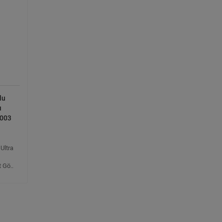
lu
ı
2003
Ultra
t Gö..