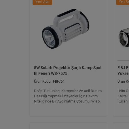
Yeni Ürün
Yeni Ü
5W Solarlı Projektör Şarjlı Kamp Spot
F.B.I
El Feneri WS-7575
Yüksek
FBI-751
Doğa Tutkunları, Kampçılar Ve Acil Durum
Ürün Ö
Hazırlığı Yapmak İsteyenler İçin Devrim
Kalite 
Niteliğinde Bir Aydınlatma Çözümü: Wiso..
Kullanı