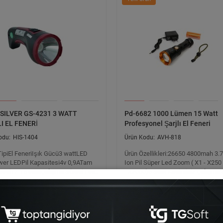
SILVER GS-4231 3 WATT
Pd-6682 1000 Lümen 15 Watt
I EL FENERİ
Profesyonel Şarjlı El Feneri
HIS-1404
AVH-818
TipiEl FeneriIşık Gücü3 wattLED
Ürün Özellikleri:26650 4800mah 3.7
wer LEDPil Kapasitesi4v 0,9ATam
Ion Pil Süper Led Zoom ( X1 - X250
üresi12-15 saatÇalışma Süresi1 sa..
- X2000)6 Saat Kesintisiz Çalışma 
rün
Yeni Ürün