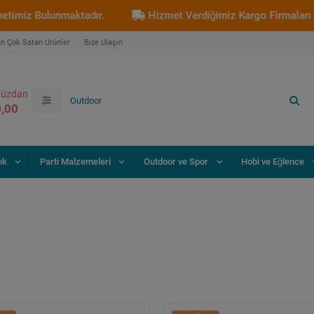
lunmaktadır.
Hizmet Verdiğimiz Kargo Firmaları : Aras Kar
En Çok Satan Ürünler
Bize Ulaşın
üzdan
0,00
ık
Parti Malzemeleri
Outdoor ve Spor
Hobi ve Eğlence