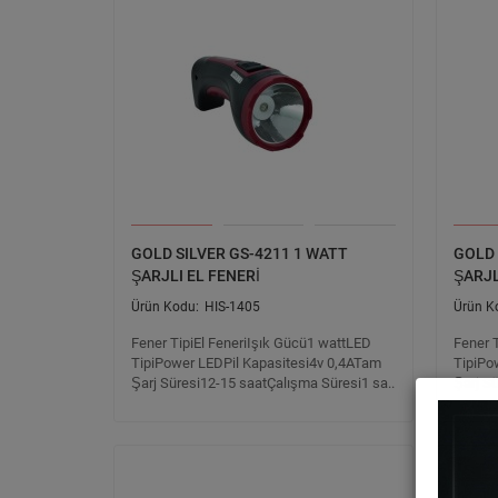
GOLD SILVER GS-4211 1 WATT
GOLD 
ŞARJLI EL FENERİ
ŞARJL
HIS-1405
Fener TipiEl FeneriIşık Gücü1 wattLED
Fener 
TipiPower LEDPil Kapasitesi4v 0,4ATam
TipiPo
Şarj Süresi12-15 saatÇalışma Süresi1 sa..
Şarj S
Yeni Ü