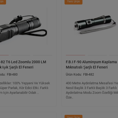
rün
Yeni Ürün
 F-82 T6 Led Zoomlu 2000 LM
F.B.I F-90 Aluminyum Kaplama
 Işık Şarjlı El Feneri
Mıknatıslı Şarjlı El Feneri
FBI-480
FBI-482
zellikler: 100% Yepyeni Ve Yüksek
400 Metre Aydınlatma Mesafesi Ye
Süper Parlak, Kör Edici Etki. Farklı
Nesil Başlık 3 Farklı Başlık 3 Farklı
m Için Ayarlanabilir Odak ..
Aydınlatma Modu Zoom Özelliği Mı
Öze..
Yeni Ürün