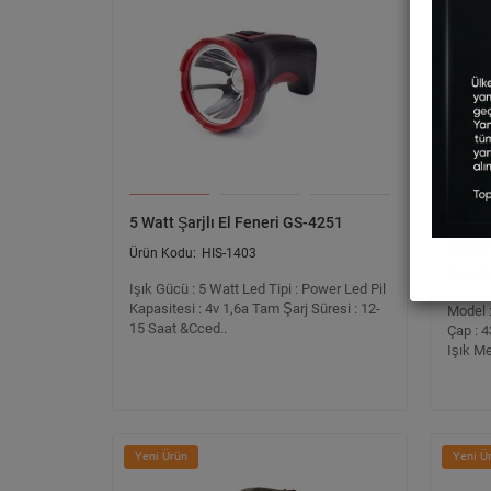
5 Watt Şarjlı El Feneri GS-4251
F.B.I
Mıknat
HIS-1403
Işık Gücü : 5 Watt Led Tipi : Power Led Pil
Kapasitesi : 4v 1,6a Tam Şarj Süresi : 12-
Model 
15 Saat &Cced..
Çap : 4
Işık Me
Yeni Ürün
Yeni Ü