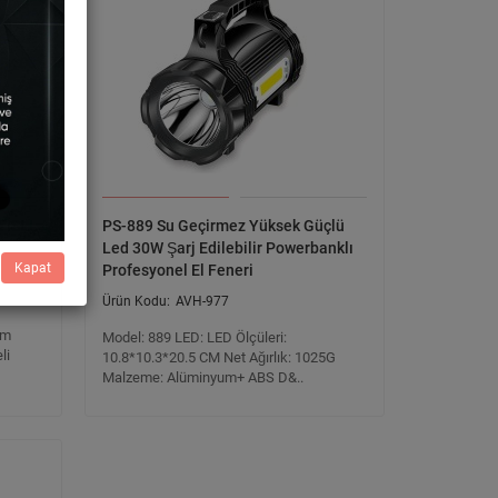
TISLI
PS-889 Su Geçirmez Yüksek Güçlü
Led 30W Şarj Edilebilir Powerbanklı
Kapat
Profesyonel El Feneri
AVH-977
um
Model: 889 LED: LED Ölçüleri:
li
10.8*10.3*20.5 CM Net Ağırlık: 1025G
Malzeme: Alüminyum+ ABS D&..