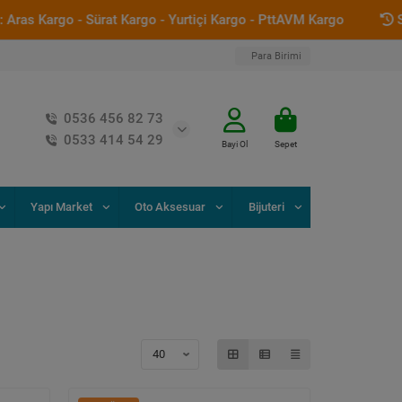
go - Sürat Kargo - Yurtiçi Kargo - PttAVM Kargo
Saat 12:00
Para Birimi
0536 456 82 73
0533 414 54 29
Bayi Ol
Sepet
Yapı Market
Oto Aksesuar
Bijuteri