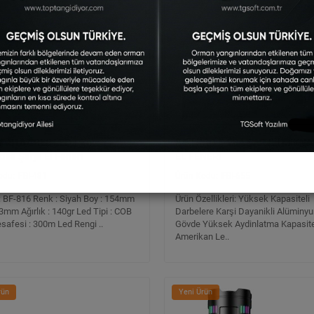
 BF-816 CREE LED + Zoom +
F.B.I PRO F-28A ŞARJLI MIKNA
ıslı Şarjlı El Feneri
EL FENERİ
FBI-481
FBI-655
: BF-816 Renk : Siyah Boy : 154mm
Ürün Özellikleri: Yüksek Kapasiteli
3mm Ağırlık : 140gr Led Tipi : COB
Darbelere Karşi Dayanikli Alüminy
safesi : 300m Led Rengi ..
Gövde Yüksek Aydinlatma Kapasite
Amerikan Le..
rün
Yeni Ürün