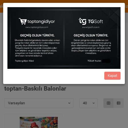
adir.
WhatsApp Destek
XML ve Dropshipping Hizme
0536 456 82 73
Cüzdan
0,00
0533 414 54 29
Kapat
Parti Malzemeleri
Parti Balonları
Baskılı Balonlar
toptan-Baskılı Balonlar