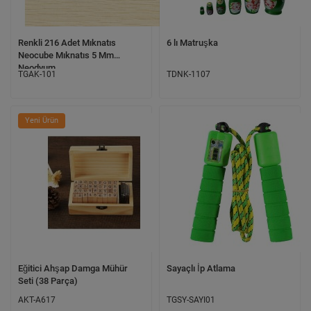
Renkli 216 Adet Mıknatıs
6 lı Matruşka
Neocube Mıknatıs 5 Mm
Neodyum
TGAK-101
TDNK-1107
Yeni Ürün
Eğitici Ahşap Damga Mühür
Sayaçlı İp Atlama
Seti (38 Parça)
AKT-A617
TGSY-SAYI01