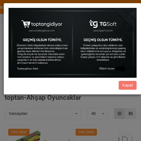
WhatsApp Destek
XML ve Dropshipping Hizmetimi
0536 456 82 73
Cüzdan
0,00
0533 414 54 29
Hobi ve Eğlence
Oyuncaklar
Ahşap Oyuncaklar
Kapat
toptan-Ahşap Oyuncaklar
Yeni Ürün
Yeni Ürün