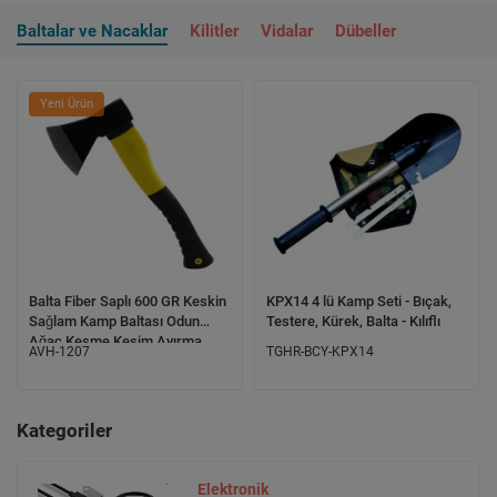
Baltalar ve Nacaklar
Kilitler
Vidalar
Dübeller
Yeni Ürün
Balta Fiber Saplı 600 GR Keskin
KPX14 4 lü Kamp Seti - Bıçak,
Sağlam Kamp Baltası Odun
Testere, Kürek, Balta - Kılıflı
Ağaç Kesme Kesim Ayırma
AVH-1207
TGHR-BCY-KPX14
Kategoriler
Elektronik