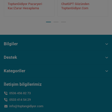
ToptanGidiyor Pazaryeri
ChatGPT Gözünden
Kar/Zarar Hesaplama
ToptanGidiyor.Com
Bilgiler
Destek
Kategoriler
İletişim bilgilerimiz
0536 456 82 73
0533 414 54 29
info@toptangidiyor.com