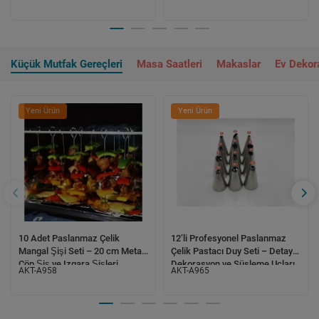
Manyetik Tutucu
Küçük Mutfak Gereçleri
Masa Saatleri
Makaslar
Ev Dekor
Yeni Ürün
Yeni Ürün
10 Adet Paslanmaz Çelik
12’li Profesyonel Paslanmaz
Mangal Şişi Seti – 20 cm Metal
Çelik Pastacı Duy Seti – Detaylı
Çöp Şiş ve Izgara Şişleri
Dekorasyon ve Süsleme Uçları
AKT-A958
AKT-A965