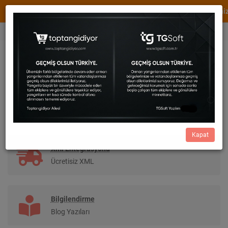
WhatsApp Destek
XML ve Dropshipping Hizmetimiz Bul
0536 456 82 73
Cüzdan
0,00
0533 414 54 29
Kapat
Xml Entegrasyonu
Ücretisiz XML
Bilgilendirme
Blog Yazıları