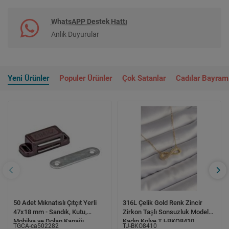
WhatsAPP Destek Hattı
Anlık Duyurular
Yeni Ürünler
Populer Ürünler
Çok Satanlar
Cadılar Bayram
50 Adet Mıknatıslı Çıtçıt Yerli
316L Çelik Gold Renk Zincir
47x18 mm - Sandık, Kutu,
Zirkon Taşlı Sonsuzluk Model
Mobilya ve Dolap Kapağı
Kadın Kolye TJ-BKO8410
TGCA-ca502282
TJ-BKO8410